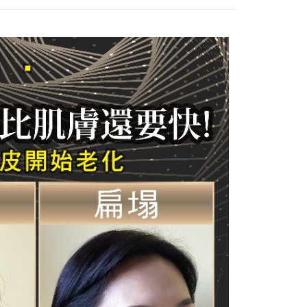
享後付
由台灣大哥大提供，台灣大哥大用戶可立即使用無須另外申請。
式選擇「大哥付你分期」，訂單成立後會自動跳轉到大哥付的交易
證手機門號後，選擇欲分期的期數、繳款截止日，確認付款後即
FTEE先享後付」】
t
。
先享後付是「在收到商品之後才付款」的支付方式。 讓您購物簡單
准額度、可分期數及費用金額請依後續交易確認頁面所載為準。
心！
立30分鐘內，如未前往確認交易或遇審核未通過，訂單將自動取
：不需註冊會員、不需綁卡、不需儲值。
 Point」為中華電信所提供之點數服務，可於會員專區綁定中華電
「轉專審核」未通過狀況，表示未達大哥付你分期系統評分，恕
：只要手機號碼，簡訊認證，即可結帳。
，即可在購物車使用 Hami Point 折抵消費金額 (1點等於1
評估內容。
：先確認商品／服務後，再付款。
式說明】
項不併入電信帳單，「大哥付你分期」於每月結算日後寄送繳費提
EE先享後付」結帳流程】
方式選擇「AFTEE先享後付」後，將跳轉至「AFTEE先享後
訊連結打開帳單後，可選擇「超商條碼／台灣大直營門市／銀行轉
頁面，進行簡訊認證並確認金額後，即可完成結帳。
0，滿NT$1,000(含以上)免運費
付／iPASS MONEY」等通路繳費。
成立數日內，您將收到繳費通知簡訊。
費通知簡訊後14天內，點擊此簡訊中的連結，可透過四大超商
配送
查看運費
項】
網路銀行／等多元方式進行付款，方視為交易完成。
係由「台灣大哥大股份有限公司」（以下簡稱本公司）所提供，讓
：結帳手續完成當下不需立刻繳費，但若您需要取消訂單，請聯
易時，得透過本服務購買商品或服務，並由商店將買賣／分期付
的店家。未經商家同意取消之訂單仍視為有效，需透過AFTEE
金債權讓與本公司後，依約使用本公司帳單繳交帳款。
繳納相關費用。
意付款使用「大哥付你分期」之契約關係目的，商店將以您的個人
否成功請以「AFTEE先享後付 」之結帳頁面顯示為準，若有關於
含姓名、電話或地址）提供予台灣大哥大進項蒐集、處理及利
功／繳費後需取消欲退款等相關疑問，請聯繫「AFTEE先享後
公司與您本人進行分期帳單所需資料之確認、核對及更正。
援中心」
https://netprotections.freshdesk.com/support/home
戶服務條款，請詳閱以下連結：
https://oppay.tw/userRule
項】
恩沛科技股份有限公司提供之「AFTEE先享後付」服務完成之