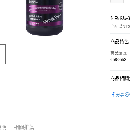
付款與運
宅配滿NT$
付款方式
商品特色
信用卡一
商品編號
6590552
LINE Pay
Apple Pay
商品相關分
街口支付
➤✈海外專
分享
悠遊付
➤✈海外專
Google Pa
➤ 美髮、
大哥付你
➤ 美髮、
相關說明
說明
相關推薦
【大哥付