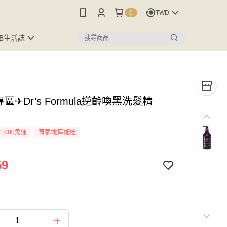
0
TWD
FB生活誌
區✈Dr’s Formula逆齡喚黑洗髮精
1,000免運
國家/地區配送
59