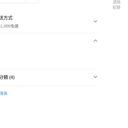
清除
紀錄
送方式
1,000免運
次付款
類 (4)
區
✈澳門專區✈
客服
區
✈香港專區✈
y
美體、口腔
強健髮根/頭皮護理
分期
美體、口腔
洗髮/潤護髮
你分期使用說明】