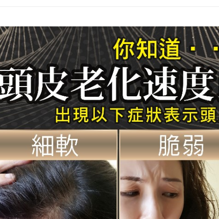
AFTEE先
1.本服務
2.付款方
相關說明
流程，驗
【關於「A
Hami Poin
完成交易
AFTEE
3.實際核
便利好安
相關說明
4.訂單成
１．簡單
「Hami
消。如遇
２．便利
信會員帳號後
無法說明
３．安心
元)。
運送方式
【繳款方
1.分期款
【「AFT
宅配
醒簡訊。
１．於結帳
2.透過簡
付」結帳
每筆NT$9
帳／街口支
２．訂單
３．收到繳
國家/地區
【注意事
／ATM／
1.本服務
※ 請注意
用戶於交
絡購買商品
款買賣價
先享後付
2.基於同
※ 交易是
資料（包
是否繳費成
用，由本
付客戶支
3.完整用
【注意事
１．透過由