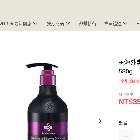
𝘼𝙇𝙀🔥最新優惠
強打商品
熱銷排行
會員禮遇
✈海外專
580g
宅配滿NT$
NT$399
NT$3
數量