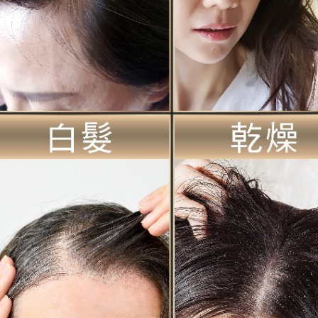
交易，需
求債權轉
２．關於
https://aft
３．未成
「AFTE
任。
４．使用「
即時審查
結果請求
５．嚴禁
形，恩沛
動。