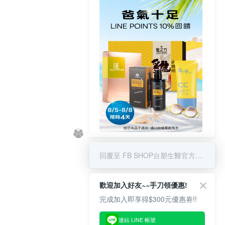
8/5-8/8 LINE POINT回饋10%
回覆至 FB SHOP台塑生醫官方商城
歡迎加入好友~~手刀領優惠!
完成加入即享得$300元優惠劵!!
連結 LINE 帳號