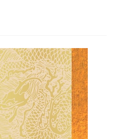
際商業銀行
中國信託商業銀行
分期
天信用卡公司
你分期使用說明】
享後付
由台灣大哥大提供，台灣大哥大用戶可立即使用無須另外申請。
式選擇「大哥付你分期」，訂單成立後會自動跳轉到大哥付的交易
證手機門號後，選擇欲分期的期數、繳款截止日，確認付款後即
FTEE先享後付」】
t
。
先享後付是「在收到商品之後才付款」的支付方式。 讓您購物簡單
准額度、可分期數及費用金額請依後續交易確認頁面所載為準。
心！
立30分鐘內，如未前往確認交易或遇審核未通過，訂單將自動取
：不需註冊會員、不需綁卡、不需儲值。
 Point」為中華電信所提供之點數服務，可於會員專區綁定中華電
「轉專審核」未通過狀況，表示未達大哥付你分期系統評分，恕
：只要手機號碼，簡訊認證，即可結帳。
，即可在購物車使用 Hami Point 折抵消費金額 (1點等於1
評估內容。
：先確認商品／服務後，再付款。
式說明】
項不併入電信帳單，「大哥付你分期」於每月結算日後寄送繳費提
EE先享後付」結帳流程】
方式選擇「AFTEE先享後付」後，將跳轉至「AFTEE先享後
訊連結打開帳單後，可選擇「超商條碼／台灣大直營門市／銀行轉
頁面，進行簡訊認證並確認金額後，即可完成結帳。
付／iPASS MONEY」等通路繳費。
成立數日內，您將收到繳費通知簡訊。
費通知簡訊後14天內，點擊此簡訊中的連結，可透過四大超商
0，滿NT$1,000(含以上)免運費
項】
網路銀行／等多元方式進行付款，方視為交易完成。
係由「台灣大哥大股份有限公司」（以下簡稱本公司）所提供，讓
：結帳手續完成當下不需立刻繳費，但若您需要取消訂單，請聯
易時，得透過本服務購買商品或服務，並由商店將買賣／分期付
的店家。未經商家同意取消之訂單仍視為有效，需透過AFTEE
金債權讓與本公司後，依約使用本公司帳單繳交帳款。
繳納相關費用。
意付款使用「大哥付你分期」之契約關係目的，商店將以您的個人
否成功請以「AFTEE先享後付 」之結帳頁面顯示為準，若有關於
含姓名、電話或地址）提供予台灣大哥大進項蒐集、處理及利
功／繳費後需取消欲退款等相關疑問，請聯繫「AFTEE先享後
公司與您本人進行分期帳單所需資料之確認、核對及更正。
援中心」
https://netprotections.freshdesk.com/support/home