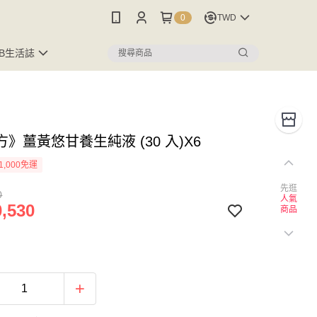
0
TWD
FB生活誌
》薑黃悠甘養生純液 (30 入)X6
1,000免運
先逛
0
人氣
,530
商品