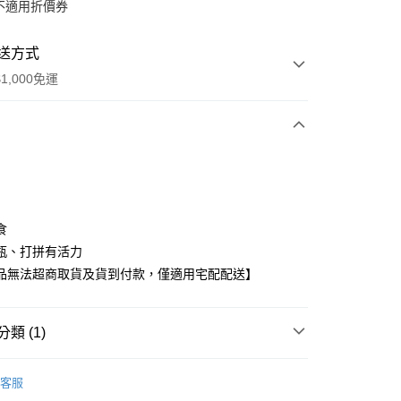
不適用折價券
送方式
1,000免運
次付款
期付款
0 利率 每期
NT$3,510
21家銀行
食
庫商業銀行
第一商業銀行
瓶、打拼有活力
業銀行
彰化商業銀行
品無法超商取貨及貨到付款，僅適用宅配配送】
業儲蓄銀行
台北富邦商業銀行
華商業銀行
兆豐國際商業銀行
小企業銀行
台中商業銀行
類 (1)
台灣）商業銀行
華泰商業銀行
業銀行
遠東國際商業銀行
之方保健食品
飲品系列
薑黃悠甘養生純液
業銀行
永豐商業銀行
客服
y
業銀行
星展（台灣）商業銀行