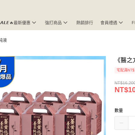
𝘼𝙇𝙀🔥最新優惠
強打商品
熱銷排行
會員禮遇
純液
《醫之方
宅配滿NT$
NT$16,20
NT$10
數量