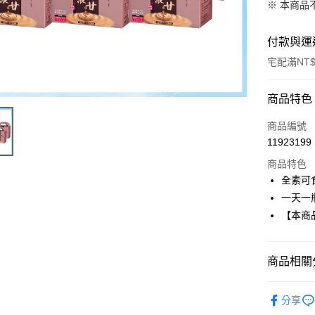
※ 本商品
付款與運
宅配滿NT$
付款方式
商品特色
信用卡一
商品編號
11923199
信用卡分
商品特色
3 期 
全素可
合作金
一天一
LINE Pay
華南商
【本商
Apple Pay
上海商
國泰世
街口支付
臺灣中
商品相關分
匯豐（
悠遊付
聯邦商
➤ MD醫
元大商
分享
Google Pa
玉山商