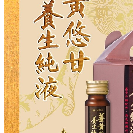
3.完整用
【注意事
１．透過由
交易，需
求債權轉
２．關於
https://aft
３．未成
「AFTE
任。
４．使用「
即時審查
結果請求
５．嚴禁
形，恩沛
動。