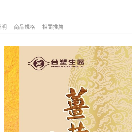
台新國
大哥付你
台灣樂
相關說明
【大哥付
AFTEE先
1.本服務
說明
商品規格
相關推薦
2.付款方
相關說明
流程，驗
【關於「A
Hami Poin
完成交易
AFTEE
3.實際核
便利好安
相關說明
4.訂單成
１．簡單
「Hami
消。如遇
ATM付款
２．便利
信會員帳號後
無法說明
３．安心
元)。
【繳款方
1.分期款
【「AFT
運送方式
醒簡訊。
１．於結帳
2.透過簡
付」結帳
宅配
帳／街口支
２．訂單
３．收到繳
每筆NT$9
【注意事
／ATM／
1.本服務
※ 請注意
用戶於交
絡購買商品
款買賣價
先享後付
2.基於同
※ 交易是
資料（包
是否繳費成
用，由本
付客戶支