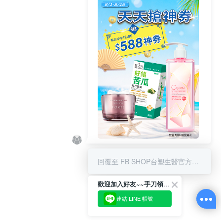
8/1-8/16 搶588神券
回覆至 FB SHOP台塑生醫官方商城
歡迎加入好友~~手刀領優惠!
連結 LINE 帳號