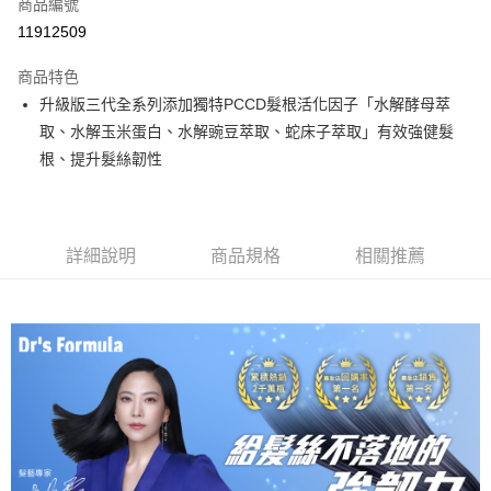
商品編號
信用卡分期付款
11912509
3 期 0 利率 每期
NT$822
21家銀行
商品特色
合作金庫商業銀行
第一商業銀行
超商取貨付款
升級版三代全系列添加獨特PCCD髮根活化因子「水解酵母萃
華南商業銀行
彰化商業銀行
取、水解玉米蛋白、水解豌豆萃取、蛇床子萃取」有效強健髮
LINE Pay
上海商業儲蓄銀行
台北富邦商業銀行
國泰世華商業銀行
兆豐國際商業銀行
根、提升髮絲韌性
Apple Pay
臺灣中小企業銀行
台中商業銀行
匯豐（台灣）商業銀行
華泰商業銀行
街口支付
聯邦商業銀行
遠東國際商業銀行
元大商業銀行
永豐商業銀行
詳細說明
商品規格
相關推薦
悠遊付
玉山商業銀行
星展（台灣）商業銀行
台新國際商業銀行
中國信託商業銀行
Google Pay
台灣樂天信用卡公司
大哥付你分期
相關說明
【大哥付你分期使用說明】
AFTEE先享後付
1.本服務由台灣大哥大提供，台灣大哥大用戶可立即使用無須另外申請。
2.付款方式選擇「大哥付你分期」，訂單成立後會自動跳轉到大哥付的交易
相關說明
流程，驗證手機門號後，選擇欲分期的期數、繳款截止日，確認付款後即完
【關於「AFTEE先享後付」】
成交易。
Hami Point
AFTEE先享後付是「在收到商品之後才付款」的支付方式。 讓您購物簡單
3.實際核准額度、可分期數及費用金額請依後續交易確認頁面所載為準。