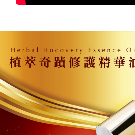
1.本服務
※ 請注意
每筆NT$9
用戶於交
絡購買商品
款買賣價
先享後付
付款後全
2.基於同
※ 交易是
每筆NT$9
資料（包
是否繳費成
用，由本
付客戶支
3.完整用
萊爾富取
【注意事
每筆NT$9
１．透過由
交易，需
付款後萊
求債權轉
每筆NT$9
２．關於
https://aft
7-11取貨
３．未成
「AFTE
每筆NT$9
任。
４．使用「
付款後7-1
即時審查
每筆NT$9
結果請求
５．嚴禁
形，恩沛
宅配
動。
每筆NT$9
貨到付款