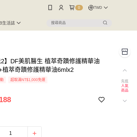
0
TWD
FB生活誌
送2】DF美肌醫生 植萃奇蹟修護精華油
x2+植萃奇蹟修護精華油6mlx2
活動
超取滿NT$1,000免運
先逛
人氣
商品
188