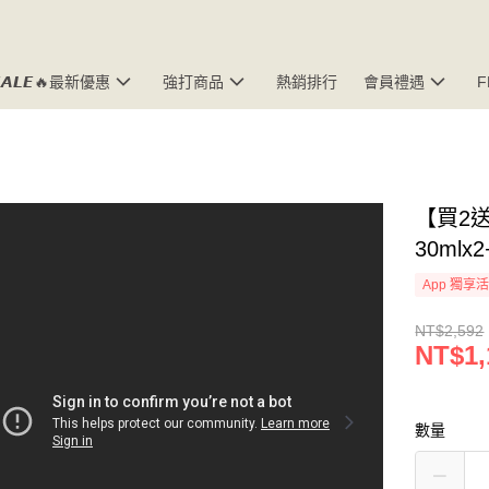
𝘼𝙇𝙀🔥最新優惠
強打商品
熱銷排行
會員禮遇
【買2
30ml
App 獨享
NT$2,592
NT$1,
數量