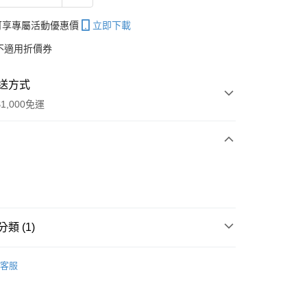
帳可享專屬活動優惠價
立即下載
不適用折價券
送方式
1,000免運
次付款
期付款
0 利率 每期
NT$396
21家銀行
類 (1)
庫商業銀行
第一商業銀行
付款
業銀行
彰化商業銀行
肌醫生開架醫美
┃凍齡緊緻系列
業儲蓄銀行
台北富邦商業銀行
客服
華商業銀行
兆豐國際商業銀行
小企業銀行
台中商業銀行
台灣）商業銀行
華泰商業銀行