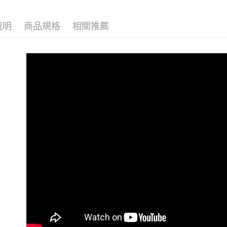
街口支付
聯邦商
元大商
悠遊付
說明
商品規格
相關推薦
玉山商
台新國
Google Pa
台灣樂
大哥付你
相關說明
【大哥付
AFTEE先
1.本服務
2.付款方
相關說明
流程，驗
【關於「A
Hami Poin
完成交易
AFTEE
3.實際核
便利好安
相關說明
4.訂單成
１．簡單
「Hami
消。如遇
ATM付款
２．便利
信會員帳號後
無法說明
３．安心
元)。
【繳款方
貨到付款
1.分期款
【「AFT
醒簡訊。
１．於結帳
2.透過簡
付」結帳
運送方式
帳／街口支
２．訂單
３．收到繳
全家取貨
【注意事
／ATM／