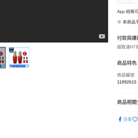
App 結
※ 本商品
付款與運
超取滿NT$
付款方式
商品特色
信用卡一
商品編號
11892615
信用卡分
3 期 
商品相關分
合作金
超商取貨
華南商
➤ DF美
LINE Pay
上海商
分享
國泰世
Apple Pay
臺灣中
匯豐（