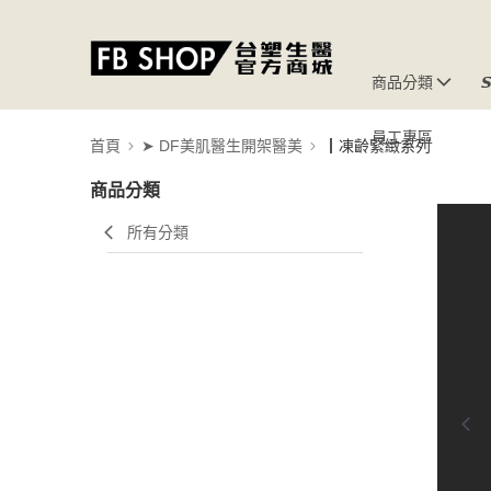
商品分類

員工專區
首頁
➤ DF美肌醫生開架醫美
┃凍齡緊緻系列
商品分類
所有分類