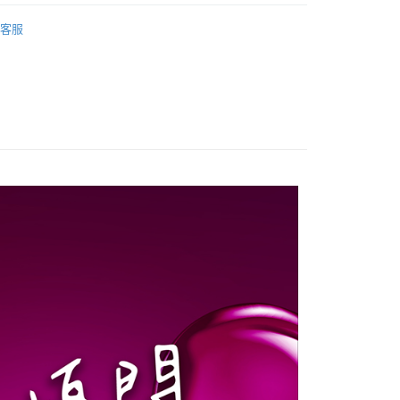
業銀行
星展（台灣）商業銀行
之方保健食品
益生菌系列
蔓越莓益生菌
際商業銀行
中國信託商業銀行
y
客服
天信用卡公司
買⚡
分期
夏季清涼價到底
📢 本月限定
你分期使用說明】
享後付
由台灣大哥大提供，台灣大哥大用戶可立即使用無須另外申請。
式選擇「大哥付你分期」，訂單成立後會自動跳轉到大哥付的交易
證手機門號後，選擇欲分期的期數、繳款截止日，確認付款後即
FTEE先享後付」】
t
。
先享後付是「在收到商品之後才付款」的支付方式。 讓您購物簡單
准額度、可分期數及費用金額請依後續交易確認頁面所載為準。
心！
立30分鐘內，如未前往確認交易或遇審核未通過，訂單將自動取
：不需註冊會員、不需綁卡、不需儲值。
 Point」為中華電信所提供之點數服務，可於會員專區綁定中華電
「轉專審核」未通過狀況，表示未達大哥付你分期系統評分，恕
：只要手機號碼，簡訊認證，即可結帳。
，即可在購物車使用 Hami Point 折抵消費金額 (1點等於1
評估內容。
：先確認商品／服務後，再付款。
式說明】
項不併入電信帳單，「大哥付你分期」於每月結算日後寄送繳費提
EE先享後付」結帳流程】
方式選擇「AFTEE先享後付」後，將跳轉至「AFTEE先享後
訊連結打開帳單後，可選擇「超商條碼／台灣大直營門市／銀行轉
頁面，進行簡訊認證並確認金額後，即可完成結帳。
付／iPASS MONEY」等通路繳費。
成立數日內，您將收到繳費通知簡訊。
費通知簡訊後14天內，點擊此簡訊中的連結，可透過四大超商
付款
項】
網路銀行／等多元方式進行付款，方視為交易完成。
係由「台灣大哥大股份有限公司」（以下簡稱本公司）所提供，讓
：結帳手續完成當下不需立刻繳費，但若您需要取消訂單，請聯
0，滿NT$1,000(含以上)免運費
易時，得透過本服務購買商品或服務，並由商店將買賣／分期付
的店家。未經商家同意取消之訂單仍視為有效，需透過AFTEE
金債權讓與本公司後，依約使用本公司帳單繳交帳款。
繳納相關費用。
家取貨
意付款使用「大哥付你分期」之契約關係目的，商店將以您的個人