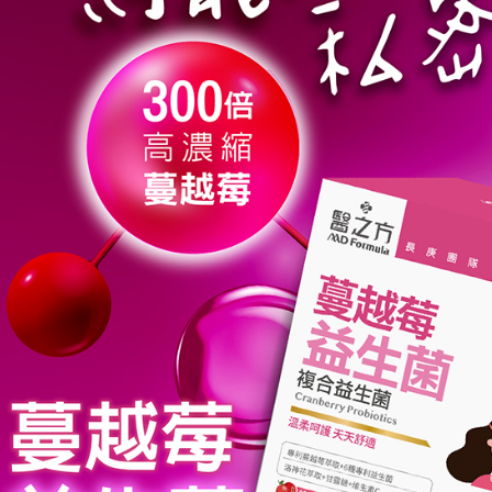
※ 交易是
每筆NT$9
資料（包
是否繳費成
用，由本
付客戶支
3.完整用
萊爾富取
【注意事
每筆NT$9
１．透過由
交易，需
付款後萊
求債權轉
每筆NT$9
２．關於
https://aft
7-11取貨
３．未成
「AFTE
每筆NT$9
任。
４．使用「
付款後7-1
即時審查
每筆NT$9
結果請求
５．嚴禁
形，恩沛
宅配
動。
每筆NT$9
貨到付款
每筆NT$9