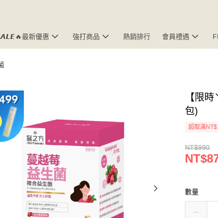
𝘼𝙇𝙀🔥最新優惠
強打商品
熱銷排行
會員禮遇
菌
【限時
包)
超取滿NT$
NT$990
NT$8
數量