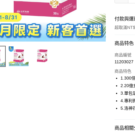
付款與運
超取滿NT$
付款方式
商品特色
信用卡一
商品編號
11203027
信用卡分
商品特色
3 期 
1.30
合作金
2.2
超商取貨
華南商
3.單包
LINE Pay
上海商
4.專
國泰世
5.洛神
Apple Pay
臺灣中
匯豐（
街口支付
聯邦商
商品相關分
元大商
悠遊付