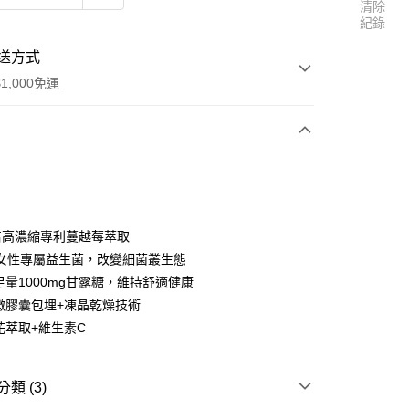
清除
紀錄
送方式
1,000免運
次付款
期付款
0 利率 每期
NT$290
21家銀行
0倍高濃縮專利蔓越莓萃取
庫商業銀行
第一商業銀行
0億女性專屬益生菌，改變細菌叢生態
付款
業銀行
彰化商業銀行
足量1000mg甘露糖，維持舒適健康
業儲蓄銀行
台北富邦商業銀行
利微膠囊包埋+凍晶乾燥技術
華商業銀行
兆豐國際商業銀行
花萃取+維生素C
小企業銀行
台中商業銀行
台灣）商業銀行
華泰商業銀行
業銀行
遠東國際商業銀行
類 (3)
業銀行
永豐商業銀行