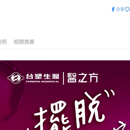
玉山商
➤ MD醫
台新國
Google Pa
分享
台灣樂
➤ 新客必
大哥付你
➤ 🏊‍♂️
相關說明
【大哥付
AFTEE先
1.本服務
2.付款方
相關說明
說明
相關推薦
流程，驗
【關於「A
Hami Poin
完成交易
AFTEE
3.實際核
便利好安
相關說明
4.訂單成
１．簡單
「Hami
消。如遇
ATM付款
２．便利
信會員帳號後
無法說明
３．安心
元)。
【繳款方
貨到付款
1.分期款
【「AFT
醒簡訊。
１．於結帳
2.透過簡
付」結帳
運送方式
帳／街口支
２．訂單
３．收到繳
全家取貨
【注意事
／ATM／
1.本服務
※ 請注意
每筆NT$9
用戶於交
絡購買商品
款買賣價
先享後付
付款後全
2.基於同