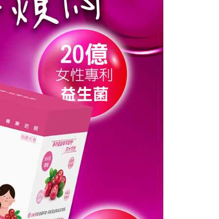
否成功請以「AFTEE先享後付 」之結帳頁面顯示為準，若有關於
0，滿NT$1,000(含以上)免運費
含姓名、電話或地址）提供予台灣大哥大進項蒐集、處理及利
功／繳費後需取消欲退款等相關疑問，請聯繫「AFTEE先享後
公司與您本人進行分期帳單所需資料之確認、核對及更正。
援中心」
https://netprotections.freshdesk.com/support/home
戶服務條款，請詳閱以下連結：
https://oppay.tw/userRule
貨付款
項】
0，滿NT$1,000(含以上)免運費
恩沛科技股份有限公司提供之「AFTEE先享後付」服務完成之
依本服務之必要範圍內提供個人資料，並將交易相關給付款項請
爾富取貨
讓予恩沛科技股份有限公司。
0，滿NT$1,000(含以上)免運費
個人資料處理事宜，請瀏覽以下網址：
ee.tw/terms/#terms3
付款
年的使用者請事先徵得法定代理人或監護人之同意方可使用
E先享後付」，若未經同意申辦者引起之損失，本公司不負相關責
0，滿NT$1,000(含以上)免運費
AFTEE先享後付」時，將依據個別帳號之用戶狀況，依本公司
1取貨
核予不同之上限額度；若仍有額度不足之情形，本公司將視審查
0，滿NT$1,000(含以上)免運費
用戶進行身份認證。
一人註冊多個帳號或使用他人資訊註冊。若發現惡意使用之情
科技股份有限公司將有權停止該用戶之使用額度並採取法律行
0，滿NT$1,000(含以上)免運費
0，滿NT$1,000(含以上)免運費