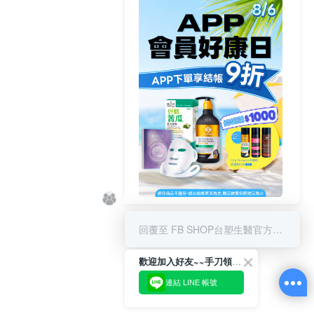
8/6 APP結帳享9折 & 滿千贈限量
好禮
回覆至 FB SHOP台塑生醫官方商城
歡迎加入好友~~手刀領優惠!
連結 LINE 帳號