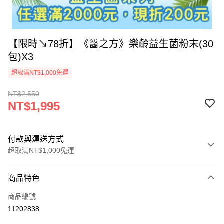
【限時↘78折】《醫之方》樂齡益生菌粉末(30
包)X3
超取滿NT$1,000免運
NT$2,550
NT$1,995
付款與運送方式
超取滿NT$1,000免運
付款方式
商品特色
信用卡一次付款
商品編號
信用卡分期付款
11202838
3 期 0 利率 每期
NT$665
21家銀行