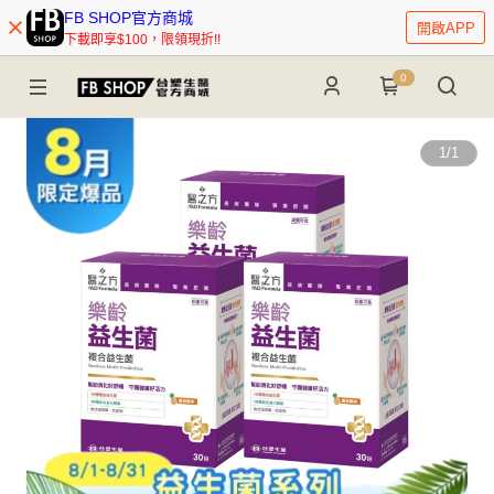
FB SHOP官方商城
開啟APP
下載即享$100，限領現折!!
0
1
/
1