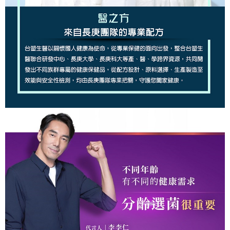
時審查核予不同之上限額度；若仍有額度不足之情形，本公司將視審查結果
每筆NT$90，滿NT$1,000(含以上)免運費
請求用戶進行身份認證。
５．嚴禁一人註冊多個帳號或使用他人資訊註冊。若發現惡意使用之情形，
宅配
恩沛科技股份有限公司將有權停止該用戶之使用額度並採取法律行動。
每筆NT$90，滿NT$1,000(含以上)免運費
貨到付款
每筆NT$90，滿NT$1,000(含以上)免運費