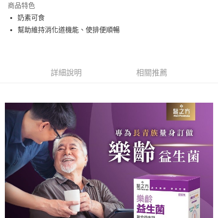
商品特色
合作金庫商業銀行
第一商業銀行
超商取貨付款
奶素可食
華南商業銀行
彰化商業銀行
幫助維持消化道機能、使排便順暢
LINE Pay
上海商業儲蓄銀行
台北富邦商業銀行
國泰世華商業銀行
兆豐國際商業銀行
Apple Pay
臺灣中小企業銀行
台中商業銀行
匯豐（台灣）商業銀行
華泰商業銀行
街口支付
聯邦商業銀行
遠東國際商業銀行
詳細說明
相關推薦
元大商業銀行
永豐商業銀行
悠遊付
玉山商業銀行
星展（台灣）商業銀行
台新國際商業銀行
中國信託商業銀行
Google Pay
台灣樂天信用卡公司
大哥付你分期
相關說明
【大哥付你分期使用說明】
AFTEE先享後付
1.本服務由台灣大哥大提供，台灣大哥大用戶可立即使用無須另外申請。
2.付款方式選擇「大哥付你分期」，訂單成立後會自動跳轉到大哥付的交易
相關說明
流程，驗證手機門號後，選擇欲分期的期數、繳款截止日，確認付款後即完
【關於「AFTEE先享後付」】
成交易。
Hami Point
AFTEE先享後付是「在收到商品之後才付款」的支付方式。 讓您購物簡單
3.實際核准額度、可分期數及費用金額請依後續交易確認頁面所載為準。
便利好安心！
相關說明
4.訂單成立30分鐘內，如未前往確認交易或遇審核未通過，訂單將自動取
１．簡單：不需註冊會員、不需綁卡、不需儲值。
「Hami Point」為中華電信所提供之點數服務，可於會員專區綁定中華電信
消。如遇「轉專審核」未通過狀況，表示未達大哥付你分期系統評分，恕無
２．便利：只要手機號碼，簡訊認證，即可結帳。
ATM付款
會員帳號後，即可在購物車使用 Hami Point 折抵消費金額 (1點等於1元)。
法說明評估內容。