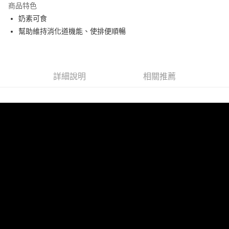
商品特色
合作金庫商業銀行
第一商業銀行
超商取貨付款
奶素可食
華南商業銀行
彰化商業銀行
幫助維持消化道機能、使排便順暢
LINE Pay
上海商業儲蓄銀行
台北富邦商業銀行
國泰世華商業銀行
兆豐國際商業銀行
Apple Pay
臺灣中小企業銀行
台中商業銀行
匯豐（台灣）商業銀行
華泰商業銀行
街口支付
聯邦商業銀行
遠東國際商業銀行
詳細說明
相關推薦
元大商業銀行
永豐商業銀行
悠遊付
玉山商業銀行
星展（台灣）商業銀行
台新國際商業銀行
中國信託商業銀行
Google Pay
台灣樂天信用卡公司
大哥付你分期
相關說明
【大哥付你分期使用說明】
AFTEE先享後付
1.本服務由台灣大哥大提供，台灣大哥大用戶可立即使用無須另外申請。
2.付款方式選擇「大哥付你分期」，訂單成立後會自動跳轉到大哥付的交易
相關說明
流程，驗證手機門號後，選擇欲分期的期數、繳款截止日，確認付款後即完
【關於「AFTEE先享後付」】
成交易。
Hami Point
AFTEE先享後付是「在收到商品之後才付款」的支付方式。 讓您購物簡單
3.實際核准額度、可分期數及費用金額請依後續交易確認頁面所載為準。
便利好安心！
相關說明
4.訂單成立30分鐘內，如未前往確認交易或遇審核未通過，訂單將自動取
１．簡單：不需註冊會員、不需綁卡、不需儲值。
「Hami Point」為中華電信所提供之點數服務，可於會員專區綁定中華電信
消。如遇「轉專審核」未通過狀況，表示未達大哥付你分期系統評分，恕無
２．便利：只要手機號碼，簡訊認證，即可結帳。
ATM付款
會員帳號後，即可在購物車使用 Hami Point 折抵消費金額 (1點等於1元)。
法說明評估內容。