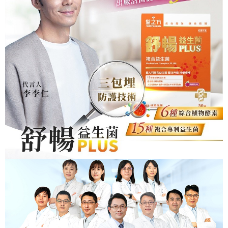
時審查核予不同之上限額度；若仍有額度不足之情形，本公司將視審查結果
每筆NT$90，滿NT$1,000(含以上)免運費
請求用戶進行身份認證。
５．嚴禁一人註冊多個帳號或使用他人資訊註冊。若發現惡意使用之情形，
宅配
恩沛科技股份有限公司將有權停止該用戶之使用額度並採取法律行動。
每筆NT$90，滿NT$1,000(含以上)免運費
貨到付款
每筆NT$90，滿NT$1,000(含以上)免運費