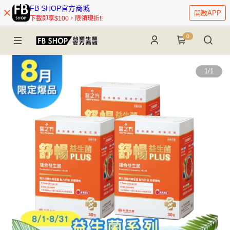
FB SHOP官方商城
開啟APP
下載即享$100，限領現折!!
0
1
/
1