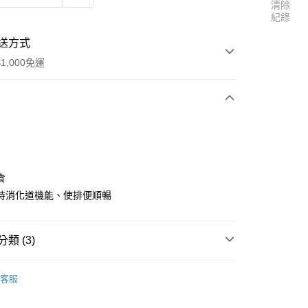
清除
紀錄
送方式
1,000免運
次付款
期付款
0 利率 每期
NT$233
21家銀行
食
庫商業銀行
第一商業銀行
持消化道機能、使排便順暢
付款
業銀行
彰化商業銀行
業儲蓄銀行
台北富邦商業銀行
華商業銀行
兆豐國際商業銀行
類 (3)
小企業銀行
台中商業銀行
台灣）商業銀行
華泰商業銀行
之方保健食品
益生菌系列
舒暢益生菌PLUS
客服
業銀行
遠東國際商業銀行
買⚡
業銀行
永豐商業銀行