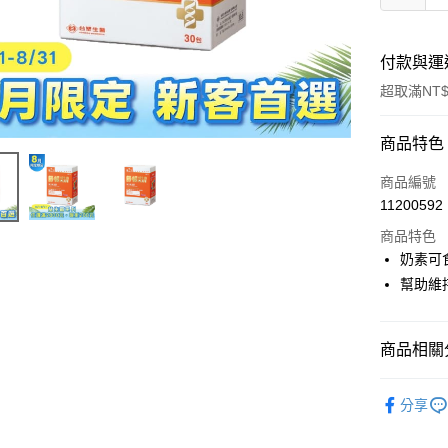
付款與運
超取滿NT$
付款方式
商品特色
信用卡一
商品編號
11200592
信用卡分
商品特色
3 期 
奶素可
合作金
幫助維
超商取貨
華南商
LINE Pay
上海商
國泰世
商品相關分
Apple Pay
臺灣中
匯豐（
➤ MD醫
街口支付
分享
聯邦商
➤ 新客必
元大商
悠遊付