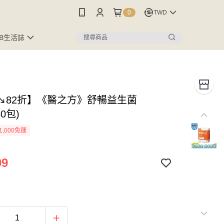
0
TWD
FB生活誌
↘82折】《醫之方》舒暢益生菌
30包)
1,000免運
99