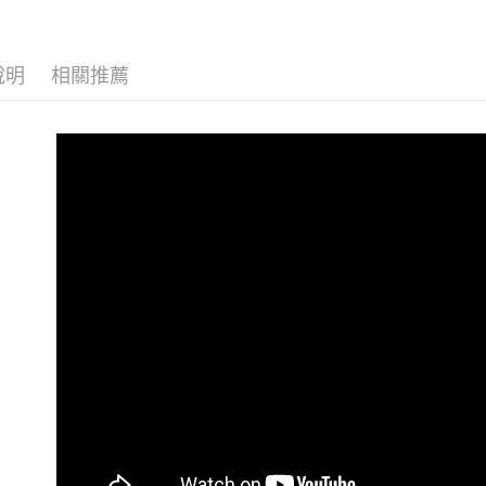
玉山商
➤ 🏊‍♂️
台新國
Google Pa
台灣樂
大哥付你
說明
相關推薦
相關說明
【大哥付
AFTEE先
1.本服務
2.付款方
相關說明
流程，驗
【關於「A
Hami Poin
完成交易
AFTEE
3.實際核
便利好安
相關說明
4.訂單成
１．簡單
「Hami
消。如遇
ATM付款
２．便利
信會員帳號後
無法說明
３．安心
元)。
【繳款方
貨到付款
1.分期款
【「AFT
醒簡訊。
１．於結帳
2.透過簡
付」結帳
運送方式
帳／街口支
２．訂單
３．收到繳
全家取貨
【注意事
／ATM／
1.本服務
※ 請注意
每筆NT$9
用戶於交
絡購買商品
款買賣價
先享後付
付款後全
2.基於同