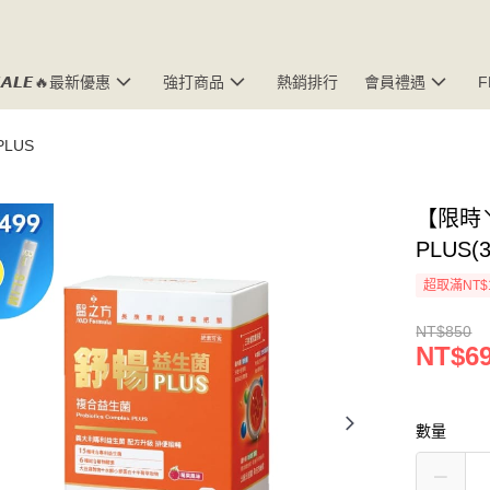
𝘼𝙇𝙀🔥最新優惠
強打商品
熱銷排行
會員禮遇
LUS
【限時
PLUS(
超取滿NT$
NT$850
NT$6
數量