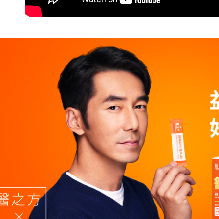
※ 交易是
每筆NT$9
資料（包
是否繳費成
用，由本
付客戶支
3.完整用
萊爾富取
【注意事
每筆NT$9
１．透過由
交易，需
付款後萊
求債權轉
每筆NT$9
２．關於
https://aft
7-11取貨
３．未成
「AFTE
每筆NT$9
任。
４．使用「
付款後7-1
即時審查
每筆NT$9
結果請求
５．嚴禁
形，恩沛
宅配
動。
每筆NT$9
貨到付款
每筆NT$9