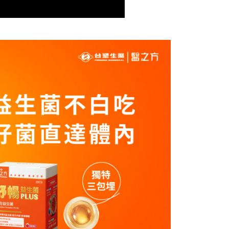
否成功請以「AFTEE先享後付 」之結帳頁面顯示為準，若有關於
0，滿NT$1,000(含以上)免運費
含姓名、電話或地址）提供予台灣大哥大進項蒐集、處理及利
功／繳費後需取消欲退款等相關疑問，請聯繫「AFTEE先享後
公司與您本人進行分期帳單所需資料之確認、核對及更正。
援中心」
https://netprotections.freshdesk.com/support/home
戶服務條款，請詳閱以下連結：
https://oppay.tw/userRule
貨付款
項】
0，滿NT$1,000(含以上)免運費
恩沛科技股份有限公司提供之「AFTEE先享後付」服務完成之
依本服務之必要範圍內提供個人資料，並將交易相關給付款項請
爾富取貨
讓予恩沛科技股份有限公司。
0，滿NT$1,000(含以上)免運費
個人資料處理事宜，請瀏覽以下網址：
ee.tw/terms/#terms3
付款
年的使用者請事先徵得法定代理人或監護人之同意方可使用
E先享後付」，若未經同意申辦者引起之損失，本公司不負相關責
0，滿NT$1,000(含以上)免運費
AFTEE先享後付」時，將依據個別帳號之用戶狀況，依本公司
1取貨
核予不同之上限額度；若仍有額度不足之情形，本公司將視審查
0，滿NT$1,000(含以上)免運費
用戶進行身份認證。
一人註冊多個帳號或使用他人資訊註冊。若發現惡意使用之情
科技股份有限公司將有權停止該用戶之使用額度並採取法律行
0，滿NT$1,000(含以上)免運費
0，滿NT$1,000(含以上)免運費