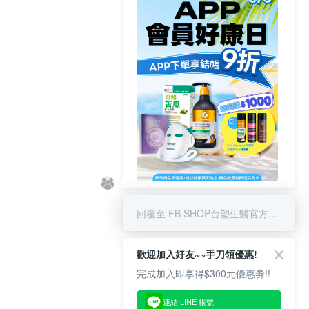
8/6 APP結帳享9折 & 滿千贈限量
好禮
回覆至 FB SHOP台塑生醫官方商城
歡迎加入好友~~手刀領優惠!
完成加入即享得$300元優惠劵!!
連結 LINE 帳號