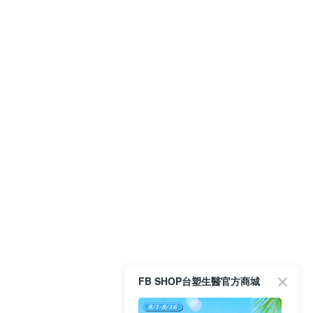
FB SHOP台塑生醫官方商城