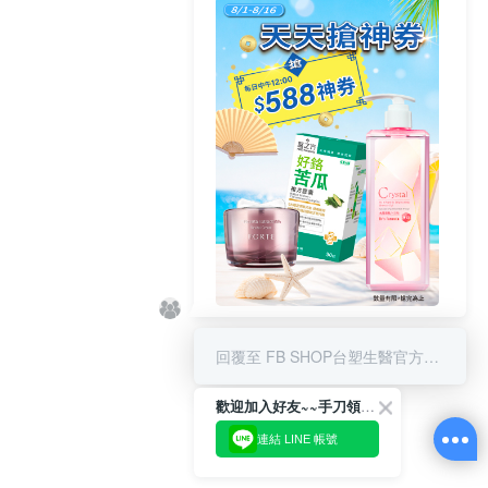
8/1-8/16 搶588神券
回覆至 FB SHOP台塑生醫官方商城
歡迎加入好友~~手刀領優惠!
連結 LINE 帳號