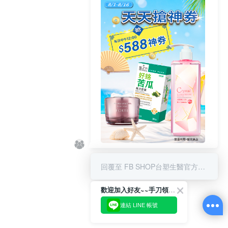
8/1-8/16 搶588神券
回覆至 FB SHOP台塑生醫官方商城
歡迎加入好友~~手刀領優惠!
連結 LINE 帳號