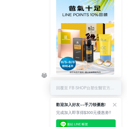
8/5-8/8 LINE POINT回饋10%
回覆至 FB SHOP台塑生醫官方商城
歡迎加入好友~~手刀領優惠!
完成加入即享得$300元優惠劵!!
連結 LINE 帳號