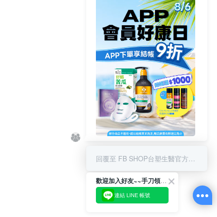
8/6 APP結帳享9折 & 滿千贈限量
好禮
回覆至 FB SHOP台塑生醫官方商城
歡迎加入好友~~手刀領優惠!
連結 LINE 帳號