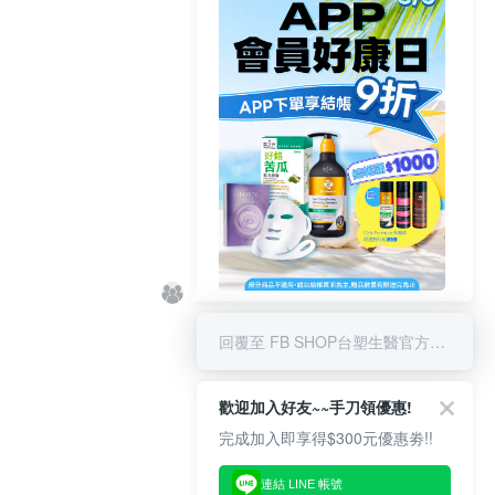
8/6 APP結帳享9折 & 滿千贈限量
好禮
回覆至 FB SHOP台塑生醫官方商城
歡迎加入好友~~手刀領優惠!
完成加入即享得$300元優惠劵!!
連結 LINE 帳號