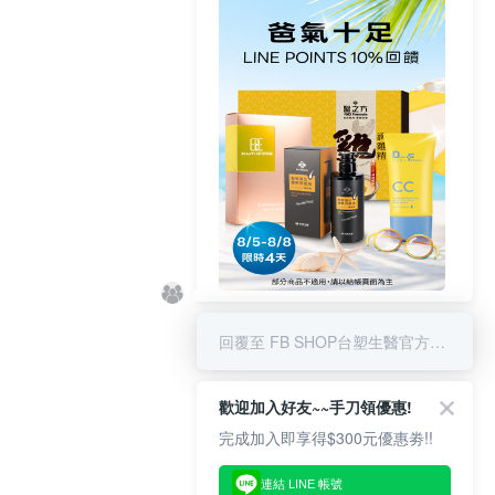
8/5-8/8 LINE POINT回饋10%
回覆至 FB SHOP台塑生醫官方商城
歡迎加入好友~~手刀領優惠!
完成加入即享得$300元優惠劵!!
連結 LINE 帳號