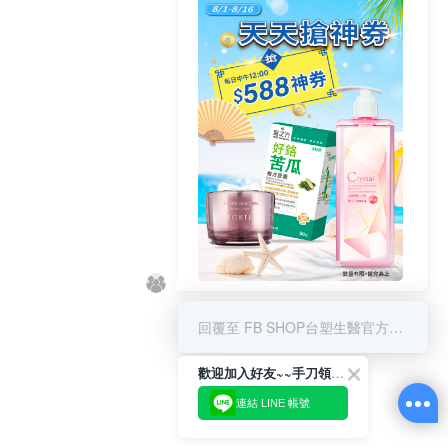
8/1-8/16 搶588神券
回覆至 FB SHOP台塑生醫官方商城
歡迎加入好友~~手刀領優惠!
連結 LINE 帳號