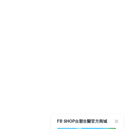
FB SHOP台塑生醫官方商城