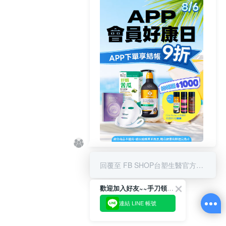
8/6 APP結帳享9折 & 滿千贈限量
好禮
回覆至 FB SHOP台塑生醫官方商城
歡迎加入好友~~手刀領優惠!
連結 LINE 帳號