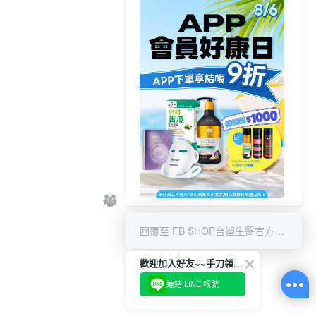
8/6 APP結帳享9折 & 滿千贈限量
好禮
回覆至 FB SHOP台塑生醫官方商城
歡迎加入好友~~手刀領優惠!
連結 LINE 帳號