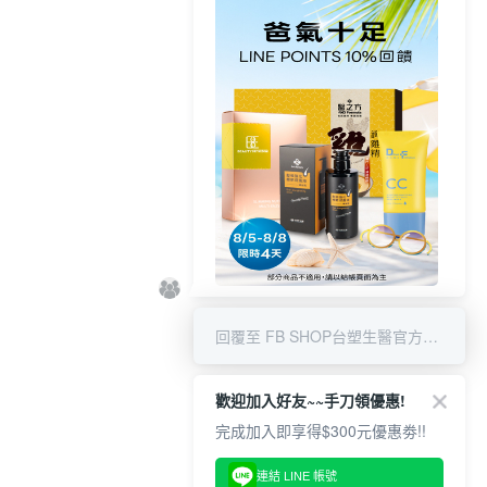
8/5-8/8 LINE POINT回饋10%
回覆至 FB SHOP台塑生醫官方商城
歡迎加入好友~~手刀領優惠!
完成加入即享得$300元優惠劵!!
連結 LINE 帳號