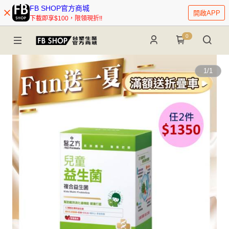
FB SHOP官方商城
開啟APP
下載即享$100，限領現折!!
0
1
/
1