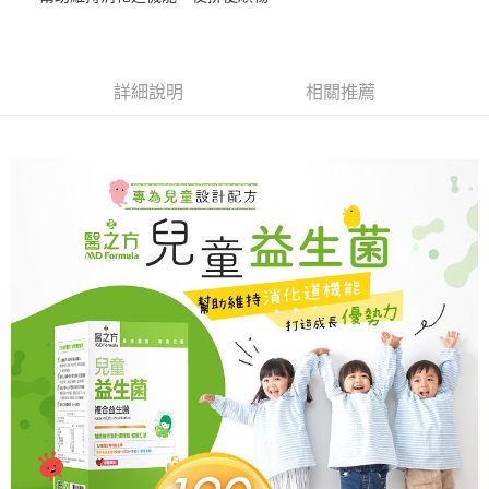
華南商業銀行
彰化商業銀行
LINE Pay
上海商業儲蓄銀行
台北富邦商業銀行
國泰世華商業銀行
兆豐國際商業銀行
Apple Pay
臺灣中小企業銀行
台中商業銀行
詳細說明
相關推薦
匯豐（台灣）商業銀行
華泰商業銀行
街口支付
聯邦商業銀行
遠東國際商業銀行
元大商業銀行
永豐商業銀行
悠遊付
玉山商業銀行
星展（台灣）商業銀行
台新國際商業銀行
中國信託商業銀行
Google Pay
台灣樂天信用卡公司
大哥付你分期
相關說明
【大哥付你分期使用說明】
AFTEE先享後付
1.本服務由台灣大哥大提供，台灣大哥大用戶可立即使用無須另外申請。
2.付款方式選擇「大哥付你分期」，訂單成立後會自動跳轉到大哥付的交易
相關說明
流程，驗證手機門號後，選擇欲分期的期數、繳款截止日，確認付款後即完
【關於「AFTEE先享後付」】
成交易。
Hami Point
AFTEE先享後付是「在收到商品之後才付款」的支付方式。 讓您購物簡單
3.實際核准額度、可分期數及費用金額請依後續交易確認頁面所載為準。
便利好安心！
相關說明
4.訂單成立30分鐘內，如未前往確認交易或遇審核未通過，訂單將自動取
１．簡單：不需註冊會員、不需綁卡、不需儲值。
「Hami Point」為中華電信所提供之點數服務，可於會員專區綁定中華電信
消。如遇「轉專審核」未通過狀況，表示未達大哥付你分期系統評分，恕無
２．便利：只要手機號碼，簡訊認證，即可結帳。
ATM付款
會員帳號後，即可在購物車使用 Hami Point 折抵消費金額 (1點等於1元)。
法說明評估內容。
３．安心：先確認商品／服務後，再付款。
【繳款方式說明】
貨到付款
1.分期款項不併入電信帳單，「大哥付你分期」於每月結算日後寄送繳費提
【「AFTEE先享後付」結帳流程】