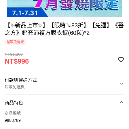
【✨新品上市✨】【限時↘83折】【免運】《醫
之方》鈣充沛複方膜衣錠(60粒)*2
超取免運費
NT$1,200
NT$996
付款與運送方式
超取免運費
付款方式
商品特色
信用卡一次付款
商品編號
信用卡分期付款
9888789
3 期 0 利率 每期
NT$332
21家銀行