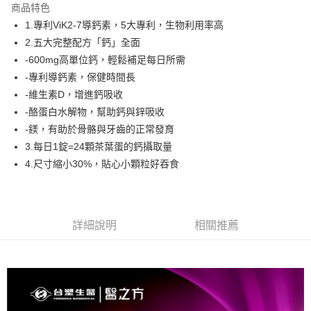
商品特色
合作金庫商業銀行
第一商業銀行
超商取貨付款
1.專利ViK2-7導鈣素，5大專利，生物利用率高
華南商業銀行
彰化商業銀行
2.五大完整配方「鈣」全面
LINE Pay
上海商業儲蓄銀行
台北富邦商業銀行
國泰世華商業銀行
兆豐國際商業銀行
-600mg高單位鈣，輕鬆補足每日所需
Apple Pay
臺灣中小企業銀行
台中商業銀行
-專利導鈣素，保健時間長
匯豐（台灣）商業銀行
華泰商業銀行
-維生素D，增進鈣吸收
街口支付
聯邦商業銀行
遠東國際商業銀行
-酪蛋白水解物，幫助鈣與鋅吸收
元大商業銀行
永豐商業銀行
悠遊付
-鎂，有助於骨骼與牙齒的正常發育
玉山商業銀行
星展（台灣）商業銀行
3.每日1錠=24顆茶葉蛋的鈣攝取量
台新國際商業銀行
中國信託商業銀行
Google Pay
台灣樂天信用卡公司
4.尺寸縮小30%，貼心小顆粒好吞食
大哥付你分期
相關說明
【大哥付你分期使用說明】
AFTEE先享後付
1.本服務由台灣大哥大提供，台灣大哥大用戶可立即使用無須另外申請。
詳細說明
相關推薦
2.付款方式選擇「大哥付你分期」，訂單成立後會自動跳轉到大哥付的交易
相關說明
流程，驗證手機門號後，選擇欲分期的期數、繳款截止日，確認付款後即完
【關於「AFTEE先享後付」】
成交易。
Hami Point
AFTEE先享後付是「在收到商品之後才付款」的支付方式。 讓您購物簡單
3.實際核准額度、可分期數及費用金額請依後續交易確認頁面所載為準。
便利好安心！
相關說明
4.訂單成立30分鐘內，如未前往確認交易或遇審核未通過，訂單將自動取
１．簡單：不需註冊會員、不需綁卡、不需儲值。
「Hami Point」為中華電信所提供之點數服務，可於會員專區綁定中華電信
消。如遇「轉專審核」未通過狀況，表示未達大哥付你分期系統評分，恕無
２．便利：只要手機號碼，簡訊認證，即可結帳。
ATM付款
會員帳號後，即可在購物車使用 Hami Point 折抵消費金額 (1點等於1元)。
法說明評估內容。