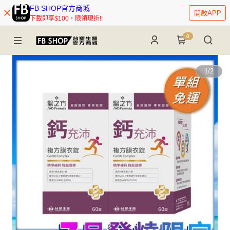
FB SHOP官方商城
開啟APP
下載即享$100，限領現折!!
0
1
/
2