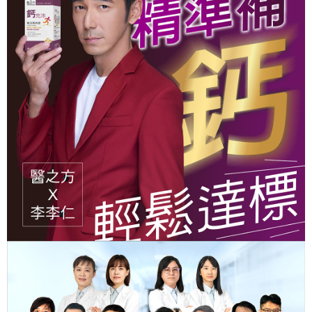
時審查核予不同之上限額度；若仍有額度不足之情形，本公司將視審查結果
免運費
請求用戶進行身份認證。
５．嚴禁一人註冊多個帳號或使用他人資訊註冊。若發現惡意使用之情形，
付款後萊爾富取貨
恩沛科技股份有限公司將有權停止該用戶之使用額度並採取法律行動。
每筆NT$90，滿NT$1,000(含以上)免運費
萊爾富已付單組免運
免運費
7-11取貨付款
每筆NT$90，滿NT$1,000(含以上)免運費
7-11未付精選單組
免運費
付款後7-11取貨
每筆NT$90，滿NT$1,000(含以上)免運費
7-11已付單組免運
免運費
宅配