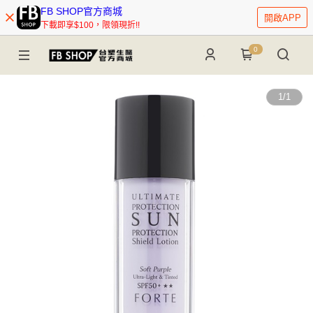
FB SHOP官方商城
開啟APP
下載即享$100，限領現折!!
0
1
/
1