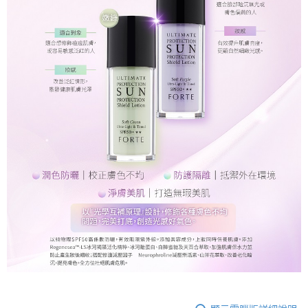
時審查核予不同之上限額度；若仍有額度不足之情形，本公司將視審查結果
每筆NT$90，滿NT$1,000(含以上)免運費
請求用戶進行身份認證。
５．嚴禁一人註冊多個帳號或使用他人資訊註冊。若發現惡意使用之情形，
宅配
恩沛科技股份有限公司將有權停止該用戶之使用額度並採取法律行動。
每筆NT$90，滿NT$1,000(含以上)免運費
貨到付款
每筆NT$90，滿NT$1,000(含以上)免運費