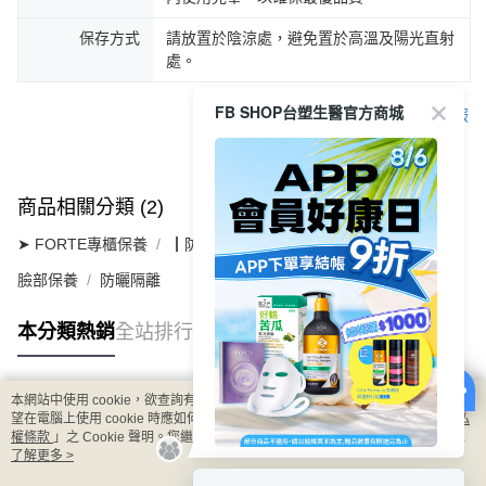
保存方式
請放置於陰涼處，避免置於高溫及陽光直射
處。
FB SHOP台塑生醫官方商城
客服
商品相關分類 (2)
➤ FORTE專櫃保養
┃防曬彩妝系列
臉部保養
防曬隔離
本分類熱銷
全站排行
本網站中使用 cookie，欲查詢有關本網站使用 cookie 方式之詳情，及若您不希
熱門標籤
望在電腦上使用 cookie 時應如何變更電腦的 cookie 設定，請參閱本網站「
隱私
權條款
」之 Cookie 聲明。您繼續使用本網站即表示您同意本公司得按本網站使
用條款之 Cookie 聲明使用 cookie。
了解更多 >
8/6 APP結帳享9折 & 滿千贈限量