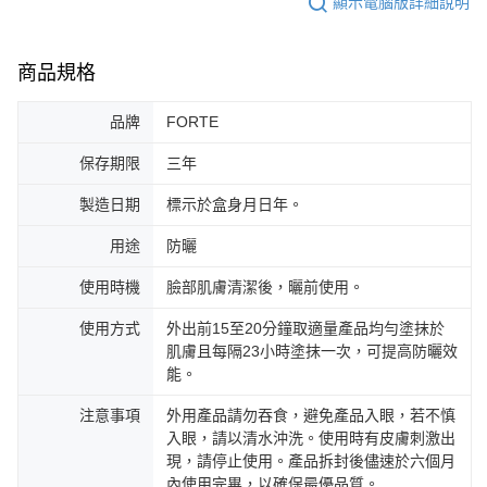
顯示電腦版詳細說明
商品規格
品牌
FORTE
保存期限
三年
製造日期
標示於盒身月日年。
用途
防曬
使用時機
臉部肌膚清潔後，曬前使用。
使用方式
外出前15至20分鐘取適量產品均勻塗抹於
肌膚且每隔23小時塗抹一次，可提高防曬效
能。
注意事項
外用產品請勿吞食，避免產品入眼，若不慎
入眼，請以清水沖洗。使用時有皮膚刺激出
現，請停止使用。產品拆封後儘速於六個月
內使用完畢，以確保最優品質。