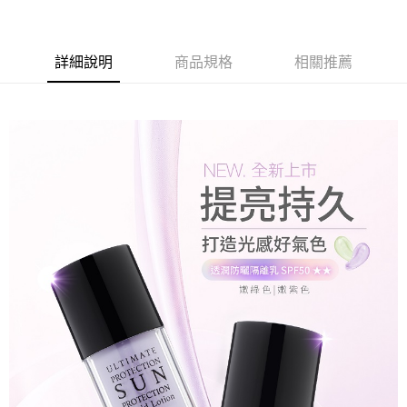
3 期 0 利率 每期
NT$384
21家銀行
合作金庫商業銀行
第一商業銀行
超商取貨付款
華南商業銀行
彰化商業銀行
詳細說明
商品規格
相關推薦
LINE Pay
上海商業儲蓄銀行
台北富邦商業銀行
國泰世華商業銀行
兆豐國際商業銀行
Apple Pay
臺灣中小企業銀行
台中商業銀行
匯豐（台灣）商業銀行
華泰商業銀行
街口支付
聯邦商業銀行
遠東國際商業銀行
元大商業銀行
永豐商業銀行
悠遊付
玉山商業銀行
星展（台灣）商業銀行
台新國際商業銀行
中國信託商業銀行
Google Pay
台灣樂天信用卡公司
大哥付你分期
相關說明
【大哥付你分期使用說明】
AFTEE先享後付
1.本服務由台灣大哥大提供，台灣大哥大用戶可立即使用無須另外申請。
2.付款方式選擇「大哥付你分期」，訂單成立後會自動跳轉到大哥付的交易
相關說明
流程，驗證手機門號後，選擇欲分期的期數、繳款截止日，確認付款後即完
【關於「AFTEE先享後付」】
成交易。
Hami Point
AFTEE先享後付是「在收到商品之後才付款」的支付方式。 讓您購物簡單
3.實際核准額度、可分期數及費用金額請依後續交易確認頁面所載為準。
便利好安心！
相關說明
4.訂單成立30分鐘內，如未前往確認交易或遇審核未通過，訂單將自動取
１．簡單：不需註冊會員、不需綁卡、不需儲值。
「Hami Point」為中華電信所提供之點數服務，可於會員專區綁定中華電信
消。如遇「轉專審核」未通過狀況，表示未達大哥付你分期系統評分，恕無
２．便利：只要手機號碼，簡訊認證，即可結帳。
ATM付款