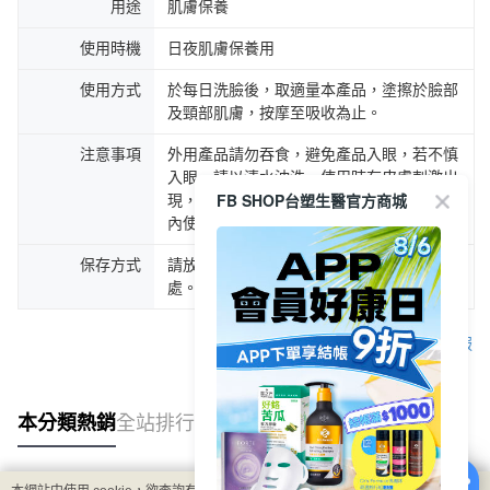
用途
肌膚保養
使用時機
日夜肌膚保養用
使用方式
於每日洗臉後，取適量本產品，塗擦於臉部
及頸部肌膚，按摩至吸收為止。
注意事項
外用產品請勿吞食，避免產品入眼，若不慎
入眼，請以清水沖洗。使用時有皮膚刺激出
FB SHOP台塑生醫官方商城
現，請停止使用。產品拆封後儘速於六個月
內使用完畢，以確保最優品質。
保存方式
請放置於陰涼處，避免置於高溫及陽光直射
處。
客服
本分類熱銷
全站排行