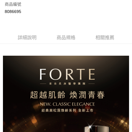
商品編號
信用卡分期付款
8086695
3 期 0 利率 每期
NT$660
21家銀行
合作金庫商業銀行
第一商業銀行
LINE Pay
華南商業銀行
彰化商業銀行
詳細說明
商品規格
相關推薦
Apple Pay
上海商業儲蓄銀行
台北富邦商業銀行
國泰世華商業銀行
兆豐國際商業銀行
街口支付
臺灣中小企業銀行
台中商業銀行
匯豐（台灣）商業銀行
華泰商業銀行
悠遊付
聯邦商業銀行
遠東國際商業銀行
元大商業銀行
永豐商業銀行
Google Pay
玉山商業銀行
星展（台灣）商業銀行
台新國際商業銀行
中國信託商業銀行
大哥付你分期
台灣樂天信用卡公司
相關說明
【大哥付你分期使用說明】
AFTEE先享後付
1.本服務由台灣大哥大提供，台灣大哥大用戶可立即使用無須另外申請。
2.付款方式選擇「大哥付你分期」，訂單成立後會自動跳轉到大哥付的交易
相關說明
流程，驗證手機門號後，選擇欲分期的期數、繳款截止日，確認付款後即完
【關於「AFTEE先享後付」】
成交易。
Hami Point
AFTEE先享後付是「在收到商品之後才付款」的支付方式。 讓您購物簡單
3.實際核准額度、可分期數及費用金額請依後續交易確認頁面所載為準。
便利好安心！
相關說明
4.訂單成立30分鐘內，如未前往確認交易或遇審核未通過，訂單將自動取
１．簡單：不需註冊會員、不需綁卡、不需儲值。