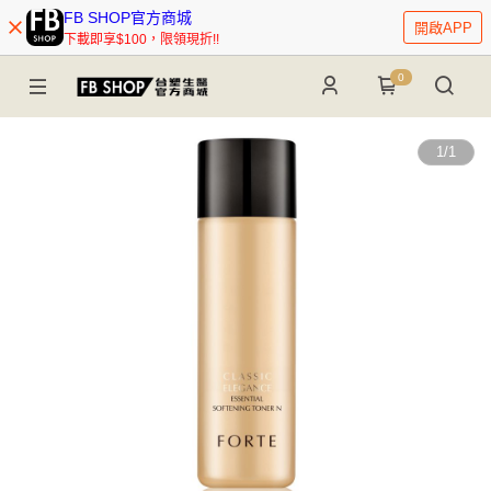
FB SHOP官方商城
開啟APP
下載即享$100，限領現折!!
0
1
/
1