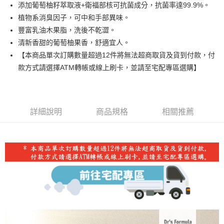
超商取貨付款
添加葡萄柚籽萃取液+衛福部核可抗菌成分，抗菌率達99.9%。
華南商業銀行
彰化商業銀行
植物系消臭因子，可中和手部異味。
LINE Pay
上海商業儲蓄銀行
台北富邦商業銀行
國泰世華商業銀行
兆豐國際商業銀行
豐富乳油木果脂，洗後不乾澀。
Apple Pay
臺灣中小企業銀行
台中商業銀行
清新香甜的葡萄柚果香，舒適宜人。
匯豐（台灣）商業銀行
華泰商業銀行
【本商品單次訂購數量超過12件將無法超商取貨及貨到付款，付
街口支付
聯邦商業銀行
遠東國際商業銀行
款方式請選擇ATM轉帳或線上刷卡，並請至宅配專區選購】
元大商業銀行
永豐商業銀行
悠遊付
玉山商業銀行
星展（台灣）商業銀行
台新國際商業銀行
中國信託商業銀行
Google Pay
台灣樂天信用卡公司
大哥付你分期
詳細說明
商品規格
相關推薦
相關說明
【大哥付你分期使用說明】
AFTEE先享後付
1.本服務由台灣大哥大提供，台灣大哥大用戶可立即使用無須另外申請。
2.付款方式選擇「大哥付你分期」，訂單成立後會自動跳轉到大哥付的交易
相關說明
流程，驗證手機門號後，選擇欲分期的期數、繳款截止日，確認付款後即完
【關於「AFTEE先享後付」】
成交易。
Hami Point
AFTEE先享後付是「在收到商品之後才付款」的支付方式。 讓您購物簡單
3.實際核准額度、可分期數及費用金額請依後續交易確認頁面所載為準。
便利好安心！
相關說明
4.訂單成立30分鐘內，如未前往確認交易或遇審核未通過，訂單將自動取
１．簡單：不需註冊會員、不需綁卡、不需儲值。
「Hami Point」為中華電信所提供之點數服務，可於會員專區綁定中華電信
消。如遇「轉專審核」未通過狀況，表示未達大哥付你分期系統評分，恕無
２．便利：只要手機號碼，簡訊認證，即可結帳。
ATM付款
會員帳號後，即可在購物車使用 Hami Point 折抵消費金額 (1點等於1元)。
法說明評估內容。
３．安心：先確認商品／服務後，再付款。
【繳款方式說明】
貨到付款