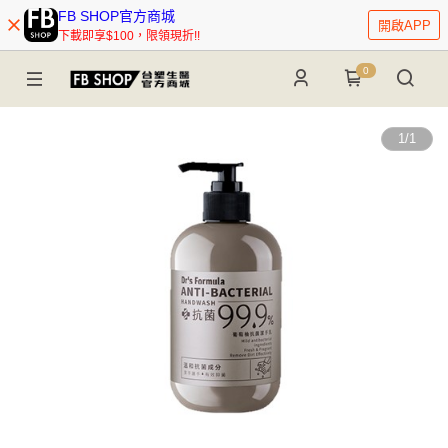
FB SHOP官方商城
開啟APP
下載即享$100，限領現折!!
0
1
/
1