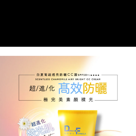
「Hami Point」為中華電信所提供之點數服務，可於會員專區綁定中華電信
消。如遇「轉專審核」未通過狀況，表示未達大哥付你分期系統評分，恕無
２．便利：只要手機號碼，簡訊認證，即可結帳。
會員帳號後，即可在購物車使用 Hami Point 折抵消費金額 (1點等於1元)。
法說明評估內容。
運送方式
３．安心：先確認商品／服務後，再付款。
【繳款方式說明】
1.分期款項不併入電信帳單，「大哥付你分期」於每月結算日後寄送繳費提
宅配
【「AFTEE先享後付」結帳流程】
醒簡訊。
１．於結帳方式選擇「AFTEE先享後付」後，將跳轉至「AFTEE先享後付」
每筆NT$90，滿NT$1,000(含以上)免運費
2.透過簡訊連結打開帳單後，可選擇「超商條碼／台灣大直營門市／銀行轉
結帳頁面，進行簡訊認證並確認金額後，即可完成結帳。
帳／街口支付／iPASS MONEY」等通路繳費。
２．訂單成立數日內，您將收到繳費通知簡訊。
國家/地區配送
查看運費
３．收到繳費通知簡訊後14天內，點擊此簡訊中的連結，可透過四大超商／
【注意事項】
ATM／網路銀行／等多元方式進行付款，方視為交易完成。
1.本服務係由「台灣大哥大股份有限公司」（以下簡稱本公司）所提供，讓
※ 請注意：結帳手續完成當下不需立刻繳費，但若您需要取消訂單，請聯絡
用戶於交易時，得透過本服務購買商品或服務，並由商店將買賣／分期付款
購買商品的店家。未經商家同意取消之訂單仍視為有效，需透過AFTEE先享
買賣價金債權讓與本公司後，依約使用本公司帳單繳交帳款。
後付繳納相關費用。
2.基於同意付款使用「大哥付你分期」之契約關係目的，商店將以您的個人
※ 交易是否成功請以「AFTEE先享後付 」之結帳頁面顯示為準，若有關於
資料（包含姓名、電話或地址）提供予台灣大哥大進項蒐集、處理及利用，
是否繳費成功／繳費後需取消欲退款等相關疑問，請聯繫「AFTEE先享後付
由本公司與您本人進行分期帳單所需資料之確認、核對及更正。
客戶支援中心」
https://netprotections.freshdesk.com/support/home
3.完整用戶服務條款，請詳閱以下連結：
https://oppay.tw/userRule
【注意事項】
１．透過由恩沛科技股份有限公司提供之「AFTEE先享後付」服務完成之交
易，需依本服務之必要範圍內提供個人資料，並將交易相關給付款項請求債
權轉讓予恩沛科技股份有限公司。
２．關於個人資料處理事宜，請瀏覽以下網址：
https://aftee.tw/terms/#terms3
３．未成年的使用者請事先徵得法定代理人或監護人之同意方可使用
「AFTEE先享後付」，若未經同意申辦者引起之損失，本公司不負相關責
任。