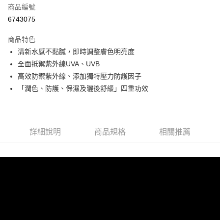
商品編號
信用卡分期付款
6743075
3 期 0 利率 每期
NT$294
21家銀行
商品特色
合作金庫商業銀行
第一商業銀行
LINE Pay
清新水感不黏膩，即時調整膚色明亮度
華南商業銀行
彰化商業銀行
全面抵禦紫外線UVA、UVB
Apple Pay
上海商業儲蓄銀行
台北富邦商業銀行
國泰世華商業銀行
兆豐國際商業銀行
高效防禦紫外線、添加獨特壓力防護因子
街口支付
臺灣中小企業銀行
台中商業銀行
「潤色、防護、保濕及曬後舒緩」四重功效
匯豐（台灣）商業銀行
華泰商業銀行
悠遊付
聯邦商業銀行
遠東國際商業銀行
元大商業銀行
永豐商業銀行
Google Pay
玉山商業銀行
星展（台灣）商業銀行
詳細說明
商品規格
相關推薦
台新國際商業銀行
中國信託商業銀行
大哥付你分期
台灣樂天信用卡公司
相關說明
【大哥付你分期使用說明】
AFTEE先享後付
1.本服務由台灣大哥大提供，台灣大哥大用戶可立即使用無須另外申請。
2.付款方式選擇「大哥付你分期」，訂單成立後會自動跳轉到大哥付的交易
相關說明
流程，驗證手機門號後，選擇欲分期的期數、繳款截止日，確認付款後即完
【關於「AFTEE先享後付」】
成交易。
Hami Point
AFTEE先享後付是「在收到商品之後才付款」的支付方式。 讓您購物簡單
3.實際核准額度、可分期數及費用金額請依後續交易確認頁面所載為準。
便利好安心！
相關說明
4.訂單成立30分鐘內，如未前往確認交易或遇審核未通過，訂單將自動取
１．簡單：不需註冊會員、不需綁卡、不需儲值。