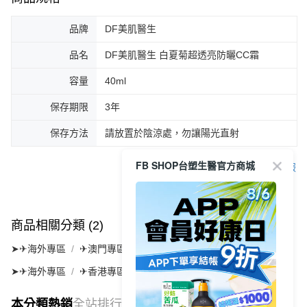
品牌
DF美肌醫生
品名
DF美肌醫生 白夏菊超透亮防曬CC霜
容量
40ml
保存期限
3年
保存方法
請放置於陰涼處，勿讓陽光直射
FB SHOP台塑生醫官方商城
客服
商品相關分類 (2)
➤✈海外專區
✈澳門專區✈
➤✈海外專區
✈香港專區✈
本分類熱銷
全站排行