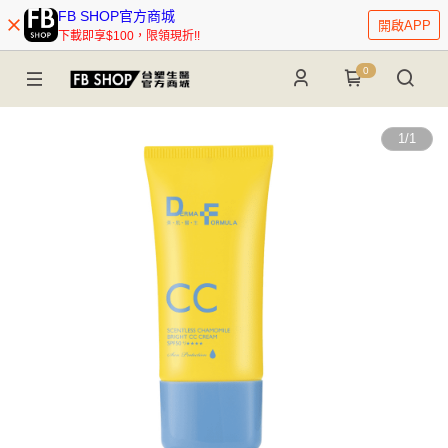
FB SHOP官方商城
開啟APP
下載即享$100，限領現折!!
0
1
/
1