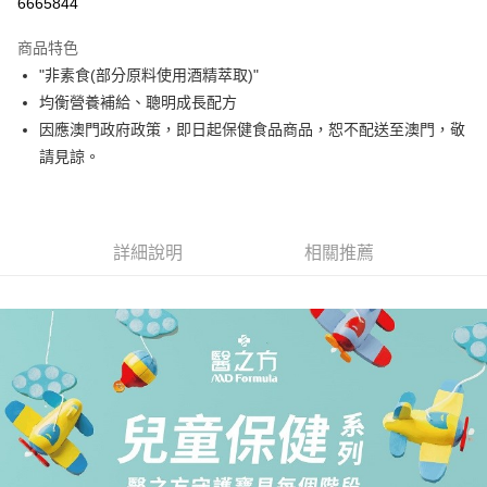
6665844
Apple Pay
商品特色
街口支付
"非素食(部分原料使用酒精萃取)"
均衡營養補給、聰明成長配方
悠遊付
因應澳門政府政策，即日起保健食品商品，恕不配送至澳門，敬
Google Pay
請見諒。
大哥付你分期
相關說明
【大哥付你分期使用說明】
詳細說明
相關推薦
AFTEE先享後付
1.本服務由台灣大哥大提供，台灣大哥大用戶可立即使用無須另外申請。
2.付款方式選擇「大哥付你分期」，訂單成立後會自動跳轉到大哥付的交易
相關說明
流程，驗證手機門號後，選擇欲分期的期數、繳款截止日，確認付款後即完
【關於「AFTEE先享後付」】
成交易。
Hami Point
AFTEE先享後付是「在收到商品之後才付款」的支付方式。 讓您購物簡單
3.實際核准額度、可分期數及費用金額請依後續交易確認頁面所載為準。
便利好安心！
相關說明
4.訂單成立30分鐘內，如未前往確認交易或遇審核未通過，訂單將自動取
１．簡單：不需註冊會員、不需綁卡、不需儲值。
「Hami Point」為中華電信所提供之點數服務，可於會員專區綁定中華電信
消。如遇「轉專審核」未通過狀況，表示未達大哥付你分期系統評分，恕無
２．便利：只要手機號碼，簡訊認證，即可結帳。
會員帳號後，即可在購物車使用 Hami Point 折抵消費金額 (1點等於1元)。
法說明評估內容。
運送方式
３．安心：先確認商品／服務後，再付款。
【繳款方式說明】
1.分期款項不併入電信帳單，「大哥付你分期」於每月結算日後寄送繳費提
宅配
【「AFTEE先享後付」結帳流程】
醒簡訊。
１．於結帳方式選擇「AFTEE先享後付」後，將跳轉至「AFTEE先享後付」
每筆NT$90，滿NT$1,000(含以上)免運費
2.透過簡訊連結打開帳單後，可選擇「超商條碼／台灣大直營門市／銀行轉
結帳頁面，進行簡訊認證並確認金額後，即可完成結帳。