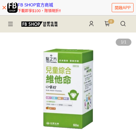
FB SHOP官方商城
開啟APP
下載即享$100，限領現折!!
0
1
/
1