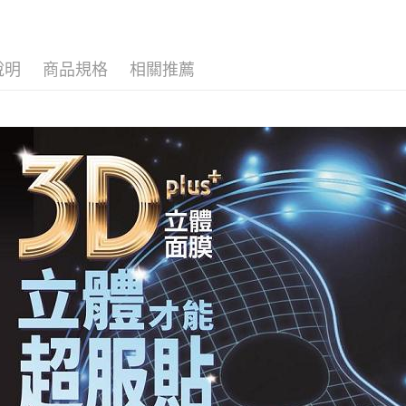
2.付款方
相關說明
流程，驗
【關於「A
Hami Poin
完成交易
AFTEE
3.實際核
便利好安
說明
商品規格
相關推薦
相關說明
4.訂單成
１．簡單
「Hami
消。如遇
２．便利
信會員帳號後
無法說明
３．安心
元)。
運送方式
【繳款方
1.分期款
【「AFT
宅配
醒簡訊。
１．於結帳
2.透過簡
付」結帳
每筆NT$9
帳／街口支
２．訂單
３．收到繳
國家/地區
【注意事
／ATM／
1.本服務
※ 請注意
用戶於交
絡購買商品
款買賣價
先享後付
2.基於同
※ 交易是
資料（包
是否繳費成
用，由本
付客戶支
3.完整用
【注意事
１．透過由
交易，需