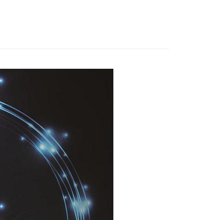
式選擇「大哥付你分期」，訂單成立後會自動跳轉到大哥付的交易
證手機門號後，選擇欲分期的期數、繳款截止日，確認付款後即
FTEE先享後付」】
t
。
先享後付是「在收到商品之後才付款」的支付方式。 讓您購物簡單
准額度、可分期數及費用金額請依後續交易確認頁面所載為準。
心！
立30分鐘內，如未前往確認交易或遇審核未通過，訂單將自動取
：不需註冊會員、不需綁卡、不需儲值。
 Point」為中華電信所提供之點數服務，可於會員專區綁定中華電
「轉專審核」未通過狀況，表示未達大哥付你分期系統評分，恕
：只要手機號碼，簡訊認證，即可結帳。
，即可在購物車使用 Hami Point 折抵消費金額 (1點等於1
評估內容。
：先確認商品／服務後，再付款。
式說明】
項不併入電信帳單，「大哥付你分期」於每月結算日後寄送繳費提
EE先享後付」結帳流程】
方式選擇「AFTEE先享後付」後，將跳轉至「AFTEE先享後
訊連結打開帳單後，可選擇「超商條碼／台灣大直營門市／銀行轉
頁面，進行簡訊認證並確認金額後，即可完成結帳。
0，滿NT$1,000(含以上)免運費
付／iPASS MONEY」等通路繳費。
成立數日內，您將收到繳費通知簡訊。
費通知簡訊後14天內，點擊此簡訊中的連結，可透過四大超商
配送
查看運費
項】
網路銀行／等多元方式進行付款，方視為交易完成。
係由「台灣大哥大股份有限公司」（以下簡稱本公司）所提供，讓
：結帳手續完成當下不需立刻繳費，但若您需要取消訂單，請聯
易時，得透過本服務購買商品或服務，並由商店將買賣／分期付
的店家。未經商家同意取消之訂單仍視為有效，需透過AFTEE
金債權讓與本公司後，依約使用本公司帳單繳交帳款。
繳納相關費用。
意付款使用「大哥付你分期」之契約關係目的，商店將以您的個人
否成功請以「AFTEE先享後付 」之結帳頁面顯示為準，若有關於
含姓名、電話或地址）提供予台灣大哥大進項蒐集、處理及利
功／繳費後需取消欲退款等相關疑問，請聯繫「AFTEE先享後
公司與您本人進行分期帳單所需資料之確認、核對及更正。
援中心」
https://netprotections.freshdesk.com/support/home
戶服務條款，請詳閱以下連結：
https://oppay.tw/userRule
項】
恩沛科技股份有限公司提供之「AFTEE先享後付」服務完成之
依本服務之必要範圍內提供個人資料，並將交易相關給付款項請