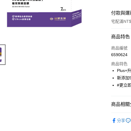
付款與運
宅配滿NT$
付款方式
商品特色
信用卡一
商品編號
6590624
LINE Pay
商品特色
Apple Pay
Plus
新添加5
街口支付
#更立即
悠遊付
Google Pa
商品相關分
大哥付你
➤✈海外專
相關說明
分享
【大哥付
➤✈海外專
AFTEE先
1.本服務