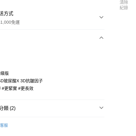
清除
紀錄
送方式
1,000免運
次付款
+升級版
D玻尿酸X 3D抗皺因子
 #更緊實 #更長效
y
類 (2)
分期
區
✈澳門專區✈
客服
你分期使用說明】
區
✈香港專區✈
享後付
由台灣大哥大提供，台灣大哥大用戶可立即使用無須另外申請。