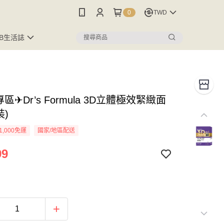
0
TWD
FB生活誌
區✈Dr’s Formula 3D立體極效緊緻面
裝)
1,000免運
國家/地區配送
99