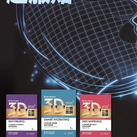
求債權轉
２．關於
https://aft
３．未成
「AFTE
任。
４．使用「
即時審查
結果請求
５．嚴禁
形，恩沛
動。