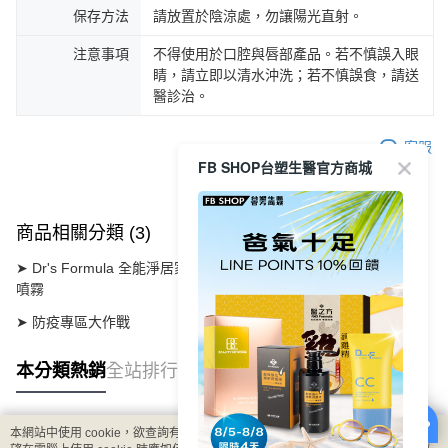
保存方法
請放置於陰涼處，勿讓陽光直射。
注意事項
不得使用於口腔與唇部產品。若不慎誤入眼
睛，請立即以清水沖洗；若不慎誤食，請送
醫診治。
客服
FB SHOP台塑生醫官方商城
商品相關分類 (3)
查看全部
➤ Dr's Formula 全能淨居家防護
【家用噴霧系列】
抗菌防疫
噴霧
➤ 防疫專區大作戰
本分類熱銷
全站排行
本網站中使用 cookie，欲查詢有關本網站使用 cookie 方式之詳情，及若您不希