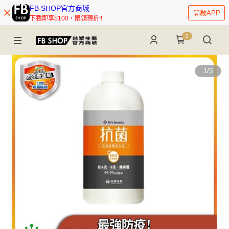
FB SHOP官方商城
開啟APP
下載即享$100，限領現折!!
0
1
/
3