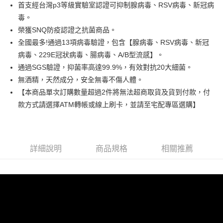
超商取貨付款
首支經台灣p3等級實驗室認證可抑制腺病毒、RSV病毒、新冠病
華南商業銀行
彰化商業銀行
毒。
LINE Pay
上海商業儲蓄銀行
台北富邦商業銀行
國泰世華商業銀行
兆豐國際商業銀行
榮獲SNQ防疫認證之抗菌商品。
Apple Pay
臺灣中小企業銀行
台中商業銀行
全國最多!通過13項病毒驗證，包含【腺病毒、RSV病毒、新冠
匯豐（台灣）商業銀行
華泰商業銀行
病毒、229E冠狀病毒、腸病毒、A/B型流感】。
街口支付
聯邦商業銀行
遠東國際商業銀行
通過SGS驗證，抑菌率高達99.9%，有效對抗20大細菌。
元大商業銀行
永豐商業銀行
悠遊付
無酒精，天然成分，安全無毒不傷人體。
玉山商業銀行
星展（台灣）商業銀行
【本商品單次訂購數量超過2件將無法超商取貨及貨到付款，付
台新國際商業銀行
中國信託商業銀行
Google Pay
台灣樂天信用卡公司
款方式請選擇ATM轉帳或線上刷卡，並請至宅配專區選購】
大哥付你分期
相關說明
【大哥付你分期使用說明】
AFTEE先享後付
1.本服務由台灣大哥大提供，台灣大哥大用戶可立即使用無須另外申請。
詳細說明
商品規格
相關推薦
2.付款方式選擇「大哥付你分期」，訂單成立後會自動跳轉到大哥付的交易
相關說明
流程，驗證手機門號後，選擇欲分期的期數、繳款截止日，確認付款後即完
【關於「AFTEE先享後付」】
成交易。
Hami Point
AFTEE先享後付是「在收到商品之後才付款」的支付方式。 讓您購物簡單
3.實際核准額度、可分期數及費用金額請依後續交易確認頁面所載為準。
便利好安心！
相關說明
4.訂單成立30分鐘內，如未前往確認交易或遇審核未通過，訂單將自動取
１．簡單：不需註冊會員、不需綁卡、不需儲值。
「Hami Point」為中華電信所提供之點數服務，可於會員專區綁定中華電信
消。如遇「轉專審核」未通過狀況，表示未達大哥付你分期系統評分，恕無
２．便利：只要手機號碼，簡訊認證，即可結帳。
ATM付款
會員帳號後，即可在購物車使用 Hami Point 折抵消費金額 (1點等於1元)。
法說明評估內容。
３．安心：先確認商品／服務後，再付款。
【繳款方式說明】
貨到付款