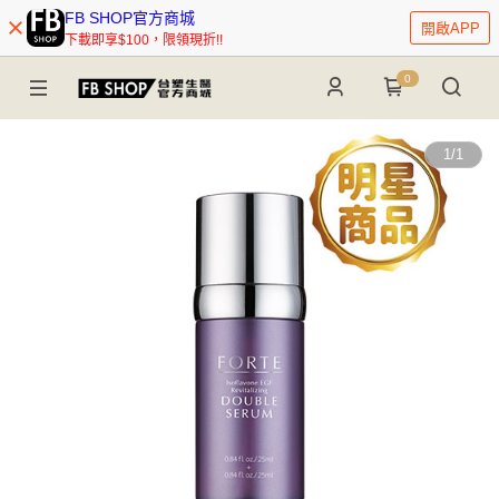
FB SHOP官方商城
開啟APP
下載即享$100，限領現折!!
0
1
/
1