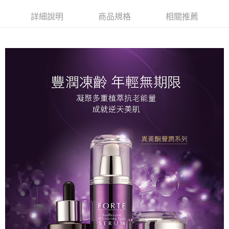
超商取貨付款
華南商業銀行
彰化商業銀行
詳細說明
商品規格
相關推薦
LINE Pay
上海商業儲蓄銀行
台北富邦商業銀行
國泰世華商業銀行
兆豐國際商業銀行
Apple Pay
臺灣中小企業銀行
台中商業銀行
匯豐（台灣）商業銀行
華泰商業銀行
街口支付
聯邦商業銀行
遠東國際商業銀行
元大商業銀行
永豐商業銀行
悠遊付
玉山商業銀行
星展（台灣）商業銀行
台新國際商業銀行
中國信託商業銀行
Google Pay
台灣樂天信用卡公司
大哥付你分期
相關說明
【大哥付你分期使用說明】
AFTEE先享後付
1.本服務由台灣大哥大提供，台灣大哥大用戶可立即使用無須另外申請。
2.付款方式選擇「大哥付你分期」，訂單成立後會自動跳轉到大哥付的交易
相關說明
流程，驗證手機門號後，選擇欲分期的期數、繳款截止日，確認付款後即完
【關於「AFTEE先享後付」】
成交易。
Hami Point
AFTEE先享後付是「在收到商品之後才付款」的支付方式。 讓您購物簡單
3.實際核准額度、可分期數及費用金額請依後續交易確認頁面所載為準。
便利好安心！
相關說明
4.訂單成立30分鐘內，如未前往確認交易或遇審核未通過，訂單將自動取
１．簡單：不需註冊會員、不需綁卡、不需儲值。
「Hami Point」為中華電信所提供之點數服務，可於會員專區綁定中華電信
消。如遇「轉專審核」未通過狀況，表示未達大哥付你分期系統評分，恕無
２．便利：只要手機號碼，簡訊認證，即可結帳。
ATM付款
會員帳號後，即可在購物車使用 Hami Point 折抵消費金額 (1點等於1元)。
法說明評估內容。
３．安心：先確認商品／服務後，再付款。
【繳款方式說明】
貨到付款