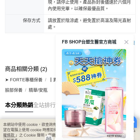
現，請停止使用。產品拆封後儘速於六個月
內使用完畢，以確保最優品質。
保存方式
請放置於陰涼處，避免置於高溫及陽光直射
處。
FB SHOP台塑生醫官方商城
客服
商品相關分類 (2)
➤ FORTE專櫃保養
┃異黃酮豐潤系列
臉部保養
精華/安瓶
本分類熱銷
全站排行
本網站中使用 cookie，欲查詢有關本網站使用 cookie 方式之詳情，及若您不希
熱門標籤
望在電腦上使用 cookie 時應如何變更電腦的 cookie 設定，請參閱本網站「
隱私
權條款
」之 Cookie 聲明。您繼續使用本網站即表示您同意本公司得按本網站使