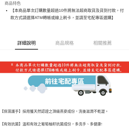
商品特色
合作金庫商業銀行
第一商業銀行
超商取貨付款
【本商品單次訂購數量超過10件將無法超商取貨及貨到付款，付
華南商業銀行
彰化商業銀行
款方式請選擇ATM轉帳或線上刷卡，並請至宅配專區選購】
LINE Pay
上海商業儲蓄銀行
台北富邦商業銀行
國泰世華商業銀行
兆豐國際商業銀行
Apple Pay
臺灣中小企業銀行
台中商業銀行
匯豐（台灣）商業銀行
華泰商業銀行
街口支付
聯邦商業銀行
遠東國際商業銀行
詳細說明
商品規格
相關推薦
元大商業銀行
永豐商業銀行
悠遊付
玉山商業銀行
星展（台灣）商業銀行
台新國際商業銀行
中國信託商業銀行
Google Pay
台灣樂天信用卡公司
大哥付你分期
相關說明
【大哥付你分期使用說明】
AFTEE先享後付
1.本服務由台灣大哥大提供，台灣大哥大用戶可立即使用無須另外申請。
2.付款方式選擇「大哥付你分期」，訂單成立後會自動跳轉到大哥付的交易
相關說明
流程，驗證手機門號後，選擇欲分期的期數、繳款截止日，確認付款後即完
【關於「AFTEE先享後付」】
成交易。
Hami Point
AFTEE先享後付是「在收到商品之後才付款」的支付方式。 讓您購物簡單
【保濕護手】採用獲天然認證之頂級燕麥成份，洗後滋潤不乾澀。
3.實際核准額度、可分期數及費用金額請依後續交易確認頁面所載為準。
便利好安心！
相關說明
4.訂單成立30分鐘內，如未前往確認交易或遇審核未通過，訂單將自動取
１．簡單：不需註冊會員、不需綁卡、不需儲值。
「Hami Point」為中華電信所提供之點數服務，可於會員專區綁定中華電信
消。如遇「轉專審核」未通過狀況，表示未達大哥付你分期系統評分，恕無
【有效抗菌】溫和有效之葡萄柚籽抗菌成份，多洗手、多健康
２．便利：只要手機號碼，簡訊認證，即可結帳。
!
ATM付款
會員帳號後，即可在購物車使用 Hami Point 折抵消費金額 (1點等於1元)。
法說明評估內容。