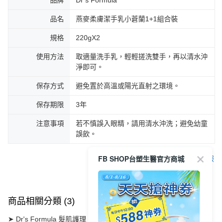
時審查核予不同之上限額度；若仍有額度不足之情形，本公司將視審查結果
每筆NT$90，滿NT$1,000(含以上)免運費
請求用戶進行身份認證。
品名
燕麥柔膚潔手乳小蒼蘭1+1組合裝
５．嚴禁一人註冊多個帳號或使用他人資訊註冊。若發現惡意使用之情形，
宅配
恩沛科技股份有限公司將有權停止該用戶之使用額度並採取法律行動。
每筆NT$90，滿NT$1,000(含以上)免運費
規格
220gX2
貨到付款
使用方法
取適量洗手乳，輕輕搓洗雙手，再以清水沖
每筆NT$90，滿NT$1,000(含以上)免運費
淨即可。
保存方式
避免置於高溫或陽光直射之環境。
保存期限
3年
注意事項
若不慎誤入眼精，請用清水沖洗；避免幼童
誤飲。
FB SHOP台塑生醫官方商城
客服
商品相關分類 (3)
查看全部
➤ Dr's Formula 髮肌護理
【肌膚護理】
抗菌沐浴潔手系列