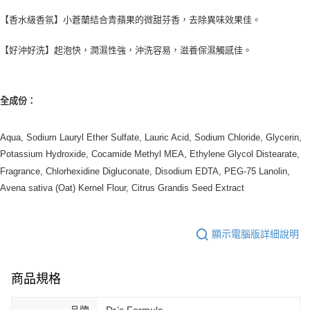
３．安心：先確認商品／服務後，再付款。
【繳款方式說明】
貨到付款
【香水級香氛】小蒼蘭結合青蘋果的微甜芬香，去除異味效果佳。
1.分期款項不併入電信帳單，「大哥付你分期」於每月結算日後寄送繳費提
【「AFTEE先享後付」結帳流程】
醒簡訊。
１．於結帳方式選擇「AFTEE先享後付」後，將跳轉至「AFTEE先享後付」
2.透過簡訊連結打開帳單後，可選擇「超商條碼／台灣大直營門市／銀行轉
【好沖好洗】
起泡快，
潤濕性強，沖洗容易，滋養保濕觸感佳。
結帳頁面，進行簡訊認證並確認金額後，即可完成結帳。
運送方式
帳／街口支付／iPASS MONEY」等通路繳費。
２．訂單成立數日內，您將收到繳費通知簡訊。
全家取貨付款
３．收到繳費通知簡訊後14天內，點擊此簡訊中的連結，可透過四大超商／
【注意事項】
ATM／網路銀行／等多元方式進行付款，方視為交易完成。
每筆NT$90，滿NT$1,000(含以上)免運費
1.本服務係由「台灣大哥大股份有限公司」（以下簡稱本公司）所提供，讓
※ 請注意：結帳手續完成當下不需立刻繳費，但若您需要取消訂單，請聯絡
全成份：
用戶於交易時，得透過本服務購買商品或服務，並由商店將買賣／分期付款
購買商品的店家。未經商家同意取消之訂單仍視為有效，需透過AFTEE先享
付款後全家取貨
買賣價金債權讓與本公司後，依約使用本公司帳單繳交帳款。
後付繳納相關費用。
2.基於同意付款使用「大哥付你分期」之契約關係目的，商店將以您的個人
每筆NT$90，滿NT$1,000(含以上)免運費
Aqua, Sodium Lauryl Ether Sulfate, Lauric Acid, Sodium Chloride, Glycerin,
※ 交易是否成功請以「AFTEE先享後付 」之結帳頁面顯示為準，若有關於
資料（包含姓名、電話或地址）提供予台灣大哥大進項蒐集、處理及利用，
是否繳費成功／繳費後需取消欲退款等相關疑問，請聯繫「AFTEE先享後付
Potassium Hydroxide, Cocamide Methyl MEA, Ethylene Glycol Distearate,
由本公司與您本人進行分期帳單所需資料之確認、核對及更正。
萊爾富取貨付款
客戶支援中心」
https://netprotections.freshdesk.com/support/home
3.完整用戶服務條款，請詳閱以下連結：
https://oppay.tw/userRule
Fragrance, Chlorhexidine Digluconate, Disodium EDTA, PEG-75 Lanolin,
每筆NT$90，滿NT$1,000(含以上)免運費
【注意事項】
Avena sativa (Oat) Kernel Flour, Citrus Grandis Seed Extract
１．透過由恩沛科技股份有限公司提供之「AFTEE先享後付」服務完成之交
付款後萊爾富取貨
易，需依本服務之必要範圍內提供個人資料，並將交易相關給付款項請求債
每筆NT$90，滿NT$1,000(含以上)免運費
權轉讓予恩沛科技股份有限公司。
顯示電腦版詳細說明
２．關於個人資料處理事宜，請瀏覽以下網址：
https://aftee.tw/terms/#terms3
7-11取貨付款
３．未成年的使用者請事先徵得法定代理人或監護人之同意方可使用
每筆NT$90，滿NT$1,000(含以上)免運費
「AFTEE先享後付」，若未經同意申辦者引起之損失，本公司不負相關責
商品規格
任。
付款後7-11取貨
４．使用「AFTEE先享後付」時，將依據個別帳號之用戶狀況，依本公司即
品牌
Dr’s Formula