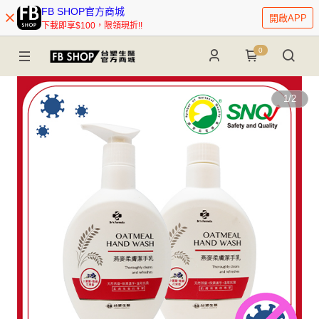
FB SHOP官方商城
開啟APP
下載即享$100，限領現折!!
0
1
/
2