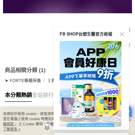
顯示電腦版詳細說明
FB SHOP台塑生醫官方商城
客服
商品相關分類 (1)
➤ FORTE專櫃保養
┃異黃酮豐潤系列
本分類熱銷
全站排行
本網站中使用 cookie，欲查詢有關本網站使用 cookie 方式之詳情，及若您不希
熱門標籤
望在電腦上使用 cookie 時應如何變更電腦的 cookie 設定，請參閱本網站「
隱私
權條款
」之 Cookie 聲明。您繼續使用本網站即表示您同意本公司得按本網站使
用條款之 Cookie 聲明使用 cookie。
了解更多 >
8/6 APP結帳享9折 & 滿千贈限量