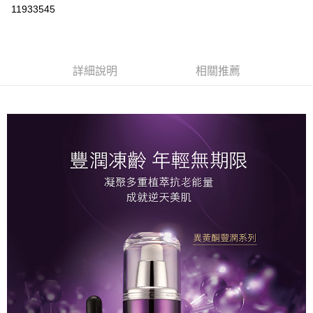
信用卡分期付款
11933545
3 期 0 利率 每期
NT$666
21家銀行
合作金庫商業銀行
第一商業銀行
超商取貨付款
華南商業銀行
彰化商業銀行
詳細說明
相關推薦
LINE Pay
上海商業儲蓄銀行
台北富邦商業銀行
國泰世華商業銀行
兆豐國際商業銀行
Apple Pay
臺灣中小企業銀行
台中商業銀行
匯豐（台灣）商業銀行
華泰商業銀行
街口支付
聯邦商業銀行
遠東國際商業銀行
元大商業銀行
永豐商業銀行
悠遊付
玉山商業銀行
星展（台灣）商業銀行
台新國際商業銀行
中國信託商業銀行
Google Pay
台灣樂天信用卡公司
大哥付你分期
相關說明
【大哥付你分期使用說明】
AFTEE先享後付
1.本服務由台灣大哥大提供，台灣大哥大用戶可立即使用無須另外申請。
2.付款方式選擇「大哥付你分期」，訂單成立後會自動跳轉到大哥付的交易
相關說明
流程，驗證手機門號後，選擇欲分期的期數、繳款截止日，確認付款後即完
【關於「AFTEE先享後付」】
成交易。
Hami Point
AFTEE先享後付是「在收到商品之後才付款」的支付方式。 讓您購物簡單
3.實際核准額度、可分期數及費用金額請依後續交易確認頁面所載為準。
便利好安心！
相關說明
4.訂單成立30分鐘內，如未前往確認交易或遇審核未通過，訂單將自動取