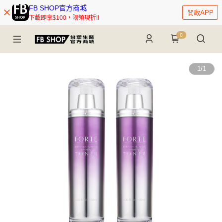
FB SHOP官方商城
開啟APP
下載即享$100，限領現折!!
0
1
/
1