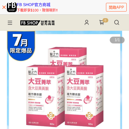
FB SHOP官方商城
開啟APP
下載即享$100，限領現折!!
0
1
/
1