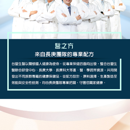
時審查核予不同之上限額度；若仍有額度不足之情形，本公司將視審查結果
每筆NT$90，滿NT$1,000(含以上)免運費
請求用戶進行身份認證。
５．嚴禁一人註冊多個帳號或使用他人資訊註冊。若發現惡意使用之情形，
宅配
恩沛科技股份有限公司將有權停止該用戶之使用額度並採取法律行動。
每筆NT$90，滿NT$1,000(含以上)免運費
貨到付款
每筆NT$90，滿NT$1,000(含以上)免運費