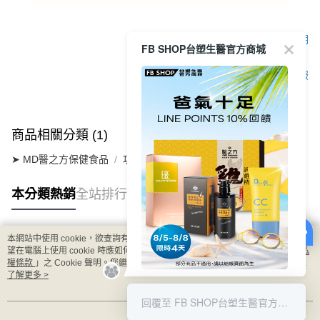
顯示電腦版詳細說明
FB SHOP台塑生醫官方商城
客服
商品相關分類 (1)
➤ MD醫之方保健食品
功能性
大豆菁萃複方膜衣錠
本分類熱銷
全站排行
本網站中使用 cookie，欲查詢有關本網站使用 cookie 方式之詳情，及若您不希
熱門標籤
望在電腦上使用 cookie 時應如何變更電腦的 cookie 設定，請參閱本網站「
隱私
權條款
」之 Cookie 聲明。您繼續使用本網站即表示您同意本公司得按本網站使
用條款之 Cookie 聲明使用 cookie。
了解更多 >
8/5-8/8 LINE POINT回饋10%
回覆至 FB SHOP台塑生醫官方商城
我知道了