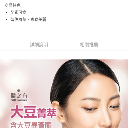
商品特色
合作金庫商業銀行
第一商業銀行
超商取貨付款
全素可食
華南商業銀行
彰化商業銀行
留住風華、青春美麗
LINE Pay
上海商業儲蓄銀行
台北富邦商業銀行
國泰世華商業銀行
兆豐國際商業銀行
Apple Pay
臺灣中小企業銀行
台中商業銀行
匯豐（台灣）商業銀行
華泰商業銀行
街口支付
聯邦商業銀行
遠東國際商業銀行
詳細說明
相關推薦
元大商業銀行
永豐商業銀行
悠遊付
玉山商業銀行
星展（台灣）商業銀行
台新國際商業銀行
中國信託商業銀行
Google Pay
台灣樂天信用卡公司
大哥付你分期
相關說明
【大哥付你分期使用說明】
AFTEE先享後付
1.本服務由台灣大哥大提供，台灣大哥大用戶可立即使用無須另外申請。
2.付款方式選擇「大哥付你分期」，訂單成立後會自動跳轉到大哥付的交易
相關說明
流程，驗證手機門號後，選擇欲分期的期數、繳款截止日，確認付款後即完
【關於「AFTEE先享後付」】
成交易。
Hami Point
AFTEE先享後付是「在收到商品之後才付款」的支付方式。 讓您購物簡單
3.實際核准額度、可分期數及費用金額請依後續交易確認頁面所載為準。
便利好安心！
相關說明
4.訂單成立30分鐘內，如未前往確認交易或遇審核未通過，訂單將自動取
１．簡單：不需註冊會員、不需綁卡、不需儲值。
「Hami Point」為中華電信所提供之點數服務，可於會員專區綁定中華電信
消。如遇「轉專審核」未通過狀況，表示未達大哥付你分期系統評分，恕無
２．便利：只要手機號碼，簡訊認證，即可結帳。
ATM付款
會員帳號後，即可在購物車使用 Hami Point 折抵消費金額 (1點等於1元)。
法說明評估內容。