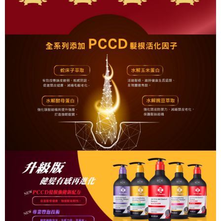
付款後7-11取貨
４．使用「AFTEE先享後付」時，將依據個別帳號之用戶狀況，依本公司即
時審查核予不同之上限額度；若仍有額度不足之情形，本公司將視審查結果
每筆NT$90，滿NT$1,000(含以上)免運費
請求用戶進行身份認證。
５．嚴禁一人註冊多個帳號或使用他人資訊註冊。若發現惡意使用之情形，
宅配
恩沛科技股份有限公司將有權停止該用戶之使用額度並採取法律行動。
每筆NT$90，滿NT$1,000(含以上)免運費
貨到付款
每筆NT$90，滿NT$1,000(含以上)免運費