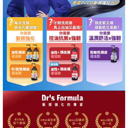
「Hami Point」為中華電信所提供之點數服務，可於會員專區綁定中華電信
消。如遇「轉專審核」未通過狀況，表示未達大哥付你分期系統評分，恕無
２．便利：只要手機號碼，簡訊認證，即可結帳。
ATM付款
會員帳號後，即可在購物車使用 Hami Point 折抵消費金額 (1點等於1元)。
法說明評估內容。
３．安心：先確認商品／服務後，再付款。
【繳款方式說明】
貨到付款
1.分期款項不併入電信帳單，「大哥付你分期」於每月結算日後寄送繳費提
【「AFTEE先享後付」結帳流程】
醒簡訊。
１．於結帳方式選擇「AFTEE先享後付」後，將跳轉至「AFTEE先享後付」
2.透過簡訊連結打開帳單後，可選擇「超商條碼／台灣大直營門市／銀行轉
結帳頁面，進行簡訊認證並確認金額後，即可完成結帳。
運送方式
帳／街口支付／iPASS MONEY」等通路繳費。
２．訂單成立數日內，您將收到繳費通知簡訊。
全家取貨付款
３．收到繳費通知簡訊後14天內，點擊此簡訊中的連結，可透過四大超商／
【注意事項】
ATM／網路銀行／等多元方式進行付款，方視為交易完成。
每筆NT$90，滿NT$1,000(含以上)免運費
1.本服務係由「台灣大哥大股份有限公司」（以下簡稱本公司）所提供，讓
※ 請注意：結帳手續完成當下不需立刻繳費，但若您需要取消訂單，請聯絡
用戶於交易時，得透過本服務購買商品或服務，並由商店將買賣／分期付款
購買商品的店家。未經商家同意取消之訂單仍視為有效，需透過AFTEE先享
付款後全家取貨
買賣價金債權讓與本公司後，依約使用本公司帳單繳交帳款。
後付繳納相關費用。
2.基於同意付款使用「大哥付你分期」之契約關係目的，商店將以您的個人
每筆NT$90，滿NT$1,000(含以上)免運費
※ 交易是否成功請以「AFTEE先享後付 」之結帳頁面顯示為準，若有關於
資料（包含姓名、電話或地址）提供予台灣大哥大進項蒐集、處理及利用，
是否繳費成功／繳費後需取消欲退款等相關疑問，請聯繫「AFTEE先享後付
由本公司與您本人進行分期帳單所需資料之確認、核對及更正。
萊爾富取貨付款
客戶支援中心」
https://netprotections.freshdesk.com/support/home
3.完整用戶服務條款，請詳閱以下連結：
https://oppay.tw/userRule
每筆NT$90，滿NT$1,000(含以上)免運費
【注意事項】
１．透過由恩沛科技股份有限公司提供之「AFTEE先享後付」服務完成之交
付款後萊爾富取貨
易，需依本服務之必要範圍內提供個人資料，並將交易相關給付款項請求債
每筆NT$90，滿NT$1,000(含以上)免運費
權轉讓予恩沛科技股份有限公司。
２．關於個人資料處理事宜，請瀏覽以下網址：
https://aftee.tw/terms/#terms3
7-11取貨付款
３．未成年的使用者請事先徵得法定代理人或監護人之同意方可使用
每筆NT$90，滿NT$1,000(含以上)免運費
「AFTEE先享後付」，若未經同意申辦者引起之損失，本公司不負相關責
任。