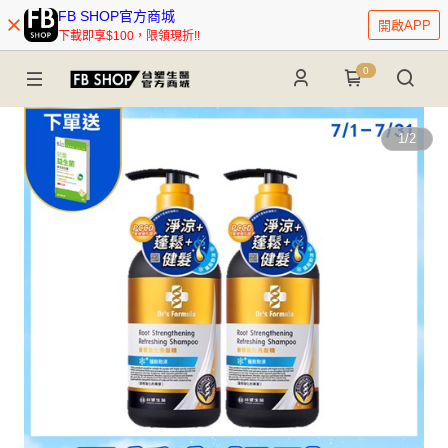
FB SHOP官方商城
開啟APP
下載即享$100，限領現折!!
0
1
/
2