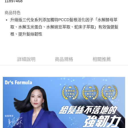
11897468
3 期 0 利率 每期
NT$183
21家銀行
商品特色
合作金庫商業銀行
第一商業銀行
超商取貨付款
升級版三代全系列添加獨特PCCD髮根活化因子「水解酵母萃
華南商業銀行
彰化商業銀行
取、水解玉米蛋白、水解豌豆萃取、蛇床子萃取」有效強健髮
LINE Pay
上海商業儲蓄銀行
台北富邦商業銀行
國泰世華商業銀行
兆豐國際商業銀行
根、提升髮絲韌性
Apple Pay
臺灣中小企業銀行
台中商業銀行
匯豐（台灣）商業銀行
華泰商業銀行
街口支付
聯邦商業銀行
遠東國際商業銀行
元大商業銀行
永豐商業銀行
詳細說明
商品規格
相關推薦
悠遊付
玉山商業銀行
星展（台灣）商業銀行
台新國際商業銀行
中國信託商業銀行
Google Pay
台灣樂天信用卡公司
大哥付你分期
相關說明
【大哥付你分期使用說明】
AFTEE先享後付
1.本服務由台灣大哥大提供，台灣大哥大用戶可立即使用無須另外申請。
2.付款方式選擇「大哥付你分期」，訂單成立後會自動跳轉到大哥付的交易
相關說明
流程，驗證手機門號後，選擇欲分期的期數、繳款截止日，確認付款後即完
【關於「AFTEE先享後付」】
成交易。
Hami Point
AFTEE先享後付是「在收到商品之後才付款」的支付方式。 讓您購物簡單
3.實際核准額度、可分期數及費用金額請依後續交易確認頁面所載為準。
便利好安心！
相關說明
4.訂單成立30分鐘內，如未前往確認交易或遇審核未通過，訂單將自動取
１．簡單：不需註冊會員、不需綁卡、不需儲值。