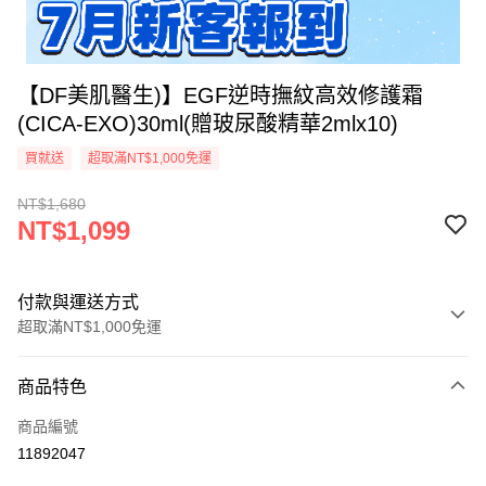
【DF美肌醫生)】EGF逆時撫紋高效修護霜
(CICA-EXO)30ml(贈玻尿酸精華2mlx10)
買就送
超取滿NT$1,000免運
NT$1,680
NT$1,099
付款與運送方式
超取滿NT$1,000免運
付款方式
商品特色
信用卡一次付款
商品編號
信用卡分期付款
11892047
3 期 0 利率 每期
NT$366
21家銀行