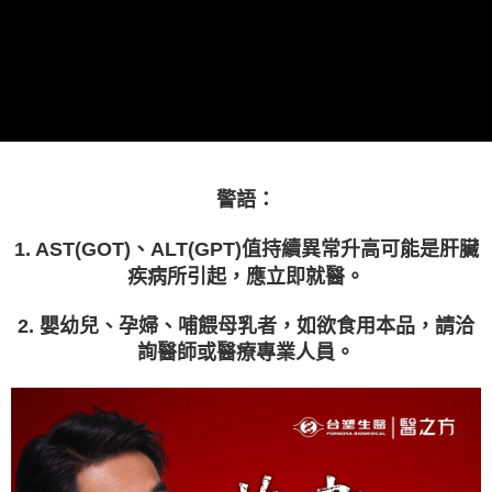
醒簡訊。
１．於結帳方式選擇「AFTEE先享後付」後，將跳轉至「AFTEE先享後付」
2.透過簡訊連結打開帳單後，可選擇「超商條碼／台灣大直營門市／銀行轉
宅配
結帳頁面，進行簡訊認證並確認金額後，即可完成結帳。
帳／街口支付／iPASS MONEY」等通路繳費。
２．訂單成立數日內，您將收到繳費通知簡訊。
每筆NT$90，滿NT$1,000(含以上)免運費
３．收到繳費通知簡訊後14天內，點擊此簡訊中的連結，可透過四大超商／
【注意事項】
ATM／網路銀行／等多元方式進行付款，方視為交易完成。
精選商品宅配單組
1.本服務係由「台灣大哥大股份有限公司」（以下簡稱本公司）所提供，讓
※ 請注意：結帳手續完成當下不需立刻繳費，但若您需要取消訂單，請聯絡
用戶於交易時，得透過本服務購買商品或服務，並由商店將買賣／分期付款
免運費
購買商品的店家。未經商家同意取消之訂單仍視為有效，需透過AFTEE先享
買賣價金債權讓與本公司後，依約使用本公司帳單繳交帳款。
後付繳納相關費用。
2.基於同意付款使用「大哥付你分期」之契約關係目的，商店將以您的個人
※ 交易是否成功請以「AFTEE先享後付 」之結帳頁面顯示為準，若有關於
資料（包含姓名、電話或地址）提供予台灣大哥大進項蒐集、處理及利用，
是否繳費成功／繳費後需取消欲退款等相關疑問，請聯繫「AFTEE先享後付
警語：
由本公司與您本人進行分期帳單所需資料之確認、核對及更正。
客戶支援中心」
https://netprotections.freshdesk.com/support/home
3.完整用戶服務條款，請詳閱以下連結：
https://oppay.tw/userRule
1. AST(GOT)、ALT(GPT)值持續異常升高可能是肝臟
【注意事項】
疾病所引起，應立即就醫。
１．透過由恩沛科技股份有限公司提供之「AFTEE先享後付」服務完成之交
易，需依本服務之必要範圍內提供個人資料，並將交易相關給付款項請求債
權轉讓予恩沛科技股份有限公司。
2. 嬰幼兒、孕婦、哺餵母乳者，如欲食用本品，請洽
２．關於個人資料處理事宜，請瀏覽以下網址：
詢醫師或醫療專業人員。
https://aftee.tw/terms/#terms3
３．未成年的使用者請事先徵得法定代理人或監護人之同意方可使用
「AFTEE先享後付」，若未經同意申辦者引起之損失，本公司不負相關責
任。
４．使用「AFTEE先享後付」時，將依據個別帳號之用戶狀況，依本公司即
時審查核予不同之上限額度；若仍有額度不足之情形，本公司將視審查結果
請求用戶進行身份認證。