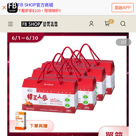
FB SHOP官方商城
開啟APP
下載即享$100，限領現折!!
0
1
/
2