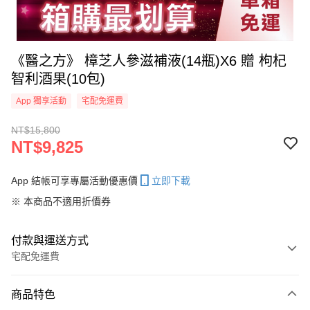
《醫之方》 樟芝人參滋補液(14瓶)X6 贈 枸杞
智利酒果(10包)
App 獨享活動
宅配免運費
NT$15,800
NT$9,825
App 結帳可享專屬活動優惠價
立即下載
※ 本商品不適用折價券
付款與運送方式
宅配免運費
付款方式
商品特色
信用卡一次付款