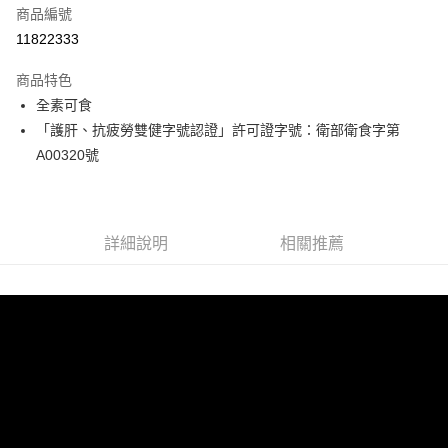
商品編號
LINE Pay
11822333
Apple Pay
商品特色
街口支付
全素可食
「護肝、抗疲勞雙健字號認證」許可證字號：衛部衛食字第
悠遊付
A00320號
Google Pay
大哥付你分期
相關說明
詳細說明
相關推薦
【大哥付你分期使用說明】
AFTEE先享後付
1.本服務由台灣大哥大提供，台灣大哥大用戶可立即使用無須另外申請。
2.付款方式選擇「大哥付你分期」，訂單成立後會自動跳轉到大哥付的交易
相關說明
流程，驗證手機門號後，選擇欲分期的期數、繳款截止日，確認付款後即完
【關於「AFTEE先享後付」】
成交易。
Hami Point
AFTEE先享後付是「在收到商品之後才付款」的支付方式。 讓您購物簡單
3.實際核准額度、可分期數及費用金額請依後續交易確認頁面所載為準。
便利好安心！
相關說明
4.訂單成立30分鐘內，如未前往確認交易或遇審核未通過，訂單將自動取
１．簡單：不需註冊會員、不需綁卡、不需儲值。
「Hami Point」為中華電信所提供之點數服務，可於會員專區綁定中華電信
消。如遇「轉專審核」未通過狀況，表示未達大哥付你分期系統評分，恕無
２．便利：只要手機號碼，簡訊認證，即可結帳。
ATM付款
會員帳號後，即可在購物車使用 Hami Point 折抵消費金額 (1點等於1元)。
法說明評估內容。
３．安心：先確認商品／服務後，再付款。
【繳款方式說明】
1.分期款項不併入電信帳單，「大哥付你分期」於每月結算日後寄送繳費提
運送方式
【「AFTEE先享後付」結帳流程】