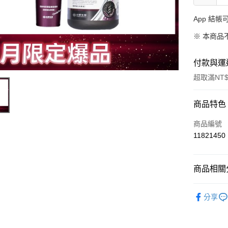
App 結
※ 本商品
付款與運
超取滿NT$
付款方式
商品特色
信用卡一
商品編號
11821450
信用卡分
3 期 
商品相關分
合作金
超商取貨
華南商
➤ Dr's F
LINE Pay
上海商
分享
國泰世
Apple Pay
臺灣中
匯豐（