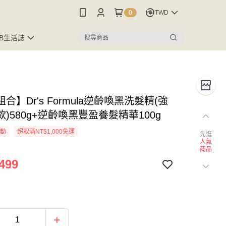
0
TWD
FB生活誌
合】Dr's Formula逆齡喚黑洗髮精(強
)580g+逆齡喚黑豐盈養髮精華100g
活動
超取滿NT$1,000免運
先逛
人氣
商品
499