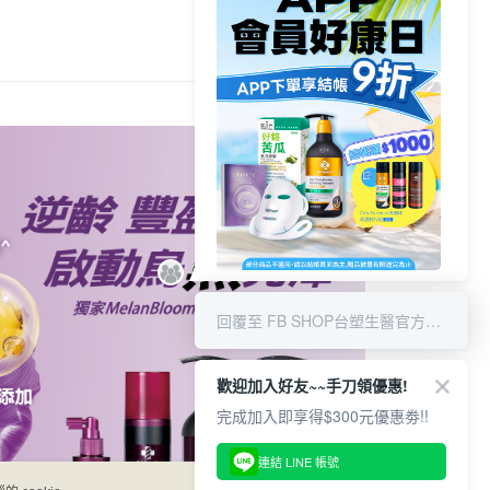
業銀行
遠東國際商業銀行
業銀行
永豐商業銀行
業銀行
星展（台灣）商業銀行
際商業銀行
中國信託商業銀行
y
天信用卡公司
分期
你分期使用說明】
享後付
由台灣大哥大提供，台灣大哥大用戶可立即使用無須另外申請。
式選擇「大哥付你分期」，訂單成立後會自動跳轉到大哥付的交易
證手機門號後，選擇欲分期的期數、繳款截止日，確認付款後即
FTEE先享後付」】
t
。
先享後付是「在收到商品之後才付款」的支付方式。 讓您購物簡單
准額度、可分期數及費用金額請依後續交易確認頁面所載為準。
心！
8/6 APP結帳享9折 & 滿千贈限量
立30分鐘內，如未前往確認交易或遇審核未通過，訂單將自動取
：不需註冊會員、不需綁卡、不需儲值。
 Point」為中華電信所提供之點數服務，可於會員專區綁定中華電
好禮
「轉專審核」未通過狀況，表示未達大哥付你分期系統評分，恕
回覆至 FB SHOP台塑生醫官方商城
：只要手機號碼，簡訊認證，即可結帳。
，即可在購物車使用 Hami Point 折抵消費金額 (1點等於1
評估內容。
：先確認商品／服務後，再付款。
式說明】
項不併入電信帳單，「大哥付你分期」於每月結算日後寄送繳費提
EE先享後付」結帳流程】
歡迎加入好友~~手刀領優惠!
方式選擇「AFTEE先享後付」後，將跳轉至「AFTEE先享後
完成加入即享得$300元優惠劵!!
訊連結打開帳單後，可選擇「超商條碼／台灣大直營門市／銀行轉
頁面，進行簡訊認證並確認金額後，即可完成結帳。
付／iPASS MONEY」等通路繳費。
成立數日內，您將收到繳費通知簡訊。
費通知簡訊後14天內，點擊此簡訊中的連結，可透過四大超商
連結 LINE 帳號
付款
項】
網路銀行／等多元方式進行付款，方視為交易完成。