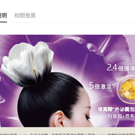
街口支付
聯邦商
元大商
悠遊付
說明
相關推薦
玉山商
台新國
Google Pa
台灣樂
大哥付你
相關說明
【大哥付
AFTEE先
1.本服務
2.付款方
相關說明
流程，驗
【關於「A
Hami Poin
完成交易
AFTEE
3.實際核
便利好安
相關說明
4.訂單成
１．簡單
「Hami
消。如遇
ATM付款
２．便利
信會員帳號後
無法說明
３．安心
元)。
【繳款方
貨到付款
1.分期款
【「AFT
醒簡訊。
１．於結帳
2.透過簡
付」結帳
運送方式
帳／街口支
２．訂單
３．收到繳
全家取貨
【注意事
／ATM／