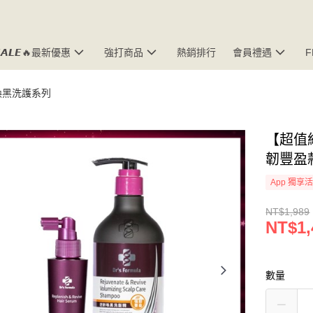
𝘼𝙇𝙀🔥最新優惠
強打商品
熱銷排行
會員禮遇
喚黑洗護系列
【超值組
韌豐盈款
App 獨享
NT$1,989
NT$1,
數量