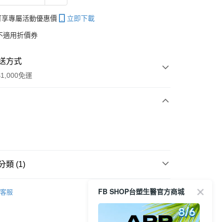
帳可享專屬活動優惠價
立即下載
不適用折價券
送方式
1,000免運
次付款
期付款
0 利率 每期
NT$499
21家銀行
類 (1)
庫商業銀行
第一商業銀行
付款
業銀行
彰化商業銀行
ormula 髮肌護理
【頭皮護理】
逆齡喚黑洗護系列
業儲蓄銀行
台北富邦商業銀行
FB SHOP台塑生醫官方商城
客服
華商業銀行
兆豐國際商業銀行
小企業銀行
台中商業銀行
台灣）商業銀行
華泰商業銀行