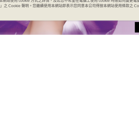
本網站使用 cookie 方式之詳情，及若您不希望在電腦上使用 cookie 時應如何變更電腦的
1.本服務
※ 請注意
每筆NT$9
」之 Cookie 聲明。您繼續使用本網站即表示您同意本公司得按本網站使用條款之 Coo
用戶於交
絡購買商品
款買賣價
先享後付
付款後全
2.基於同
※ 交易是
每筆NT$9
資料（包
是否繳費成
用，由本
付客戶支
3.完整用
萊爾富取
【注意事
每筆NT$9
１．透過由
交易，需
付款後萊
求債權轉
每筆NT$9
２．關於
https://aft
7-11取貨
３．未成
「AFTE
每筆NT$9
任。
４．使用「
付款後7-1
即時審查
每筆NT$9
結果請求
５．嚴禁
形，恩沛
宅配
動。
每筆NT$9
貨到付款