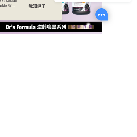
 cookie
係由「台灣大哥大股份有限公司」（以下簡稱本公司）所提供，讓
：結帳手續完成當下不需立刻繳費，但若您需要取消訂單，請聯
0，滿NT$1,000(含以上)免運費
kie 聲明
我知道了
易時，得透過本服務購買商品或服務，並由商店將買賣／分期付
的店家。未經商家同意取消之訂單仍視為有效，需透過AFTEE
金債權讓與本公司後，依約使用本公司帳單繳交帳款。
繳納相關費用。
家取貨
意付款使用「大哥付你分期」之契約關係目的，商店將以您的個人
否成功請以「AFTEE先享後付 」之結帳頁面顯示為準，若有關於
0，滿NT$1,000(含以上)免運費
含姓名、電話或地址）提供予台灣大哥大進項蒐集、處理及利
功／繳費後需取消欲退款等相關疑問，請聯繫「AFTEE先享後
公司與您本人進行分期帳單所需資料之確認、核對及更正。
援中心」
https://netprotections.freshdesk.com/support/home
戶服務條款，請詳閱以下連結：
https://oppay.tw/userRule
貨付款
項】
0，滿NT$1,000(含以上)免運費
恩沛科技股份有限公司提供之「AFTEE先享後付」服務完成之
依本服務之必要範圍內提供個人資料，並將交易相關給付款項請
爾富取貨
讓予恩沛科技股份有限公司。
0，滿NT$1,000(含以上)免運費
個人資料處理事宜，請瀏覽以下網址：
ee.tw/terms/#terms3
付款
年的使用者請事先徵得法定代理人或監護人之同意方可使用
E先享後付」，若未經同意申辦者引起之損失，本公司不負相關責
0，滿NT$1,000(含以上)免運費
AFTEE先享後付」時，將依據個別帳號之用戶狀況，依本公司
1取貨
核予不同之上限額度；若仍有額度不足之情形，本公司將視審查
0，滿NT$1,000(含以上)免運費
用戶進行身份認證。
一人註冊多個帳號或使用他人資訊註冊。若發現惡意使用之情
科技股份有限公司將有權停止該用戶之使用額度並採取法律行
0，滿NT$1,000(含以上)免運費