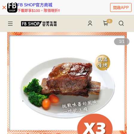
FB SHOP官方商城
開啟APP
下載即享$100，限領現折!!
0
1
/
1