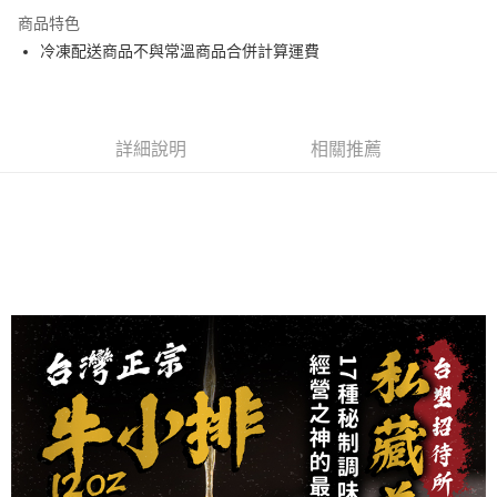
3 期 0 利率 每期
NT$766
21家銀行
商品特色
合作金庫商業銀行
第一商業銀行
LINE Pay
冷凍配送商品不與常溫商品合併計算運費
華南商業銀行
彰化商業銀行
Apple Pay
上海商業儲蓄銀行
台北富邦商業銀行
國泰世華商業銀行
兆豐國際商業銀行
街口支付
臺灣中小企業銀行
台中商業銀行
詳細說明
相關推薦
匯豐（台灣）商業銀行
華泰商業銀行
悠遊付
聯邦商業銀行
遠東國際商業銀行
元大商業銀行
永豐商業銀行
Google Pay
玉山商業銀行
星展（台灣）商業銀行
台新國際商業銀行
中國信託商業銀行
大哥付你分期
台灣樂天信用卡公司
相關說明
【大哥付你分期使用說明】
AFTEE先享後付
1.本服務由台灣大哥大提供，台灣大哥大用戶可立即使用無須另外申請。
2.付款方式選擇「大哥付你分期」，訂單成立後會自動跳轉到大哥付的交易
相關說明
流程，驗證手機門號後，選擇欲分期的期數、繳款截止日，確認付款後即完
【關於「AFTEE先享後付」】
成交易。
Hami Point
AFTEE先享後付是「在收到商品之後才付款」的支付方式。 讓您購物簡單
3.實際核准額度、可分期數及費用金額請依後續交易確認頁面所載為準。
便利好安心！
相關說明
4.訂單成立30分鐘內，如未前往確認交易或遇審核未通過，訂單將自動取
１．簡單：不需註冊會員、不需綁卡、不需儲值。
「Hami Point」為中華電信所提供之點數服務，可於會員專區綁定中華電信
消。如遇「轉專審核」未通過狀況，表示未達大哥付你分期系統評分，恕無
２．便利：只要手機號碼，簡訊認證，即可結帳。
ATM付款
會員帳號後，即可在購物車使用 Hami Point 折抵消費金額 (1點等於1元)。
法說明評估內容。
３．安心：先確認商品／服務後，再付款。
【繳款方式說明】