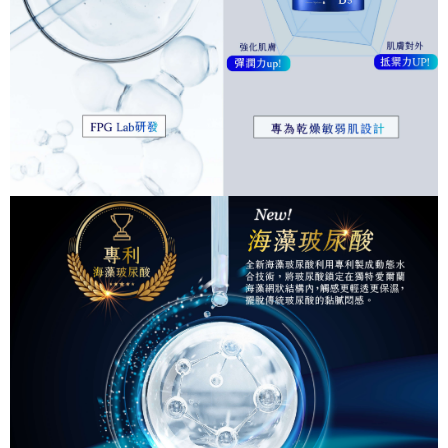
時審查核予不同之上限額度；若仍有額度不足之情形，本公司將視審查結果
每筆NT$90，滿NT$1,000(含以上)免運費
請求用戶進行身份認證。
５．嚴禁一人註冊多個帳號或使用他人資訊註冊。若發現惡意使用之情形，
宅配
恩沛科技股份有限公司將有權停止該用戶之使用額度並採取法律行動。
每筆NT$90，滿NT$1,000(含以上)免運費
貨到付款
每筆NT$90，滿NT$1,000(含以上)免運費