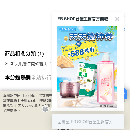
顯示電腦版詳細說明
FB SHOP台塑生醫官方商城
客服
商品相關分類 (1)
➤ DF美肌醫生開架醫美
┃極潤保濕系列
本分類熱銷
全站排行
本網站中使用 cookie，欲查詢有關本網站使用 cookie 方式之詳情，及若您不希
熱門標籤
望在電腦上使用 cookie 時應如何變更電腦的 cookie 設定，請參閱本網站「
隱私
權條款
」之 Cookie 聲明。您繼續使用本網站即表示您同意本公司得按本網站使
用條款之 Cookie 聲明使用 cookie。
了解更多 >
8/1-8/16 搶588神券
回覆至 FB SHOP台塑生醫官方商城
我知道了