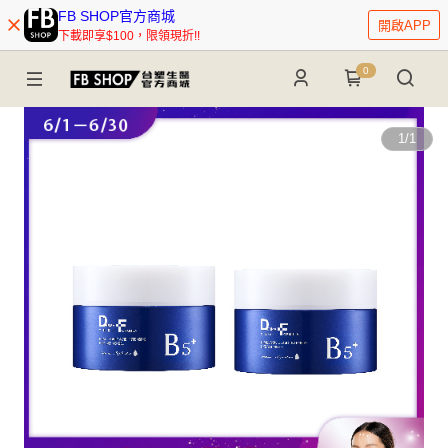
FB SHOP官方商城
開啟APP
下載即享$100，限領現折!!
0
1
/
1