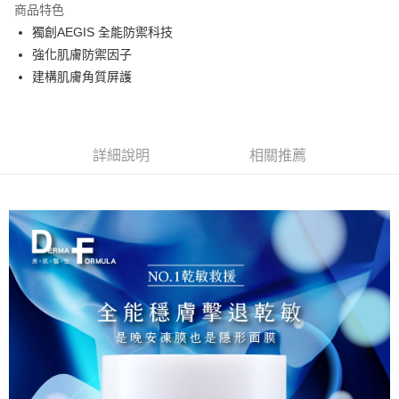
商品特色
合作金庫商業銀行
第一商業銀行
超商取貨付款
獨創AEGIS 全能防禦科技
華南商業銀行
彰化商業銀行
強化肌膚防禦因子
LINE Pay
上海商業儲蓄銀行
台北富邦商業銀行
國泰世華商業銀行
兆豐國際商業銀行
建構肌膚角質屏護
Apple Pay
臺灣中小企業銀行
台中商業銀行
匯豐（台灣）商業銀行
華泰商業銀行
街口支付
聯邦商業銀行
遠東國際商業銀行
元大商業銀行
永豐商業銀行
詳細說明
相關推薦
悠遊付
玉山商業銀行
星展（台灣）商業銀行
台新國際商業銀行
中國信託商業銀行
Google Pay
台灣樂天信用卡公司
大哥付你分期
相關說明
【大哥付你分期使用說明】
AFTEE先享後付
1.本服務由台灣大哥大提供，台灣大哥大用戶可立即使用無須另外申請。
2.付款方式選擇「大哥付你分期」，訂單成立後會自動跳轉到大哥付的交易
相關說明
流程，驗證手機門號後，選擇欲分期的期數、繳款截止日，確認付款後即完
【關於「AFTEE先享後付」】
成交易。
Hami Point
AFTEE先享後付是「在收到商品之後才付款」的支付方式。 讓您購物簡單
3.實際核准額度、可分期數及費用金額請依後續交易確認頁面所載為準。
便利好安心！
相關說明
4.訂單成立30分鐘內，如未前往確認交易或遇審核未通過，訂單將自動取
１．簡單：不需註冊會員、不需綁卡、不需儲值。
「Hami Point」為中華電信所提供之點數服務，可於會員專區綁定中華電信
消。如遇「轉專審核」未通過狀況，表示未達大哥付你分期系統評分，恕無
２．便利：只要手機號碼，簡訊認證，即可結帳。
ATM付款
會員帳號後，即可在購物車使用 Hami Point 折抵消費金額 (1點等於1元)。
法說明評估內容。