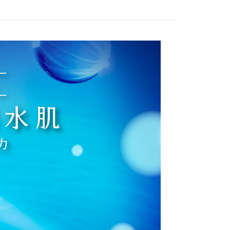
業銀行
永豐商業銀行
業銀行
星展（台灣）商業銀行
際商業銀行
中國信託商業銀行
y
天信用卡公司
分期
你分期使用說明】
享後付
由台灣大哥大提供，台灣大哥大用戶可立即使用無須另外申請。
式選擇「大哥付你分期」，訂單成立後會自動跳轉到大哥付的交易
證手機門號後，選擇欲分期的期數、繳款截止日，確認付款後即
FTEE先享後付」】
t
。
先享後付是「在收到商品之後才付款」的支付方式。 讓您購物簡單
准額度、可分期數及費用金額請依後續交易確認頁面所載為準。
心！
立30分鐘內，如未前往確認交易或遇審核未通過，訂單將自動取
：不需註冊會員、不需綁卡、不需儲值。
 Point」為中華電信所提供之點數服務，可於會員專區綁定中華電
「轉專審核」未通過狀況，表示未達大哥付你分期系統評分，恕
：只要手機號碼，簡訊認證，即可結帳。
，即可在購物車使用 Hami Point 折抵消費金額 (1點等於1
評估內容。
：先確認商品／服務後，再付款。
式說明】
項不併入電信帳單，「大哥付你分期」於每月結算日後寄送繳費提
EE先享後付」結帳流程】
方式選擇「AFTEE先享後付」後，將跳轉至「AFTEE先享後
訊連結打開帳單後，可選擇「超商條碼／台灣大直營門市／銀行轉
頁面，進行簡訊認證並確認金額後，即可完成結帳。
付／iPASS MONEY」等通路繳費。
成立數日內，您將收到繳費通知簡訊。
費通知簡訊後14天內，點擊此簡訊中的連結，可透過四大超商
付款
項】
網路銀行／等多元方式進行付款，方視為交易完成。
係由「台灣大哥大股份有限公司」（以下簡稱本公司）所提供，讓
：結帳手續完成當下不需立刻繳費，但若您需要取消訂單，請聯
0，滿NT$1,000(含以上)免運費
易時，得透過本服務購買商品或服務，並由商店將買賣／分期付
的店家。未經商家同意取消之訂單仍視為有效，需透過AFTEE