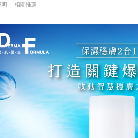
元大商
悠遊付
說明
相關推薦
玉山商
台新國
Google Pa
台灣樂
大哥付你
相關說明
【大哥付
AFTEE先
1.本服務
2.付款方
相關說明
流程，驗
【關於「A
Hami Poin
完成交易
AFTEE
3.實際核
便利好安
相關說明
4.訂單成
１．簡單
「Hami
消。如遇
ATM付款
２．便利
信會員帳號後
無法說明
３．安心
元)。
【繳款方
貨到付款
1.分期款
【「AFT
醒簡訊。
１．於結帳
2.透過簡
付」結帳
運送方式
帳／街口支
２．訂單
３．收到繳
全家取貨
【注意事
／ATM／
1.本服務
※ 請注意
每筆NT$9
用戶於交
絡購買商品