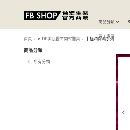
商品分類

員工專區
首頁
➤ DF美肌醫生開架醫美
┃極潤保濕系列
商品分類
所有分類