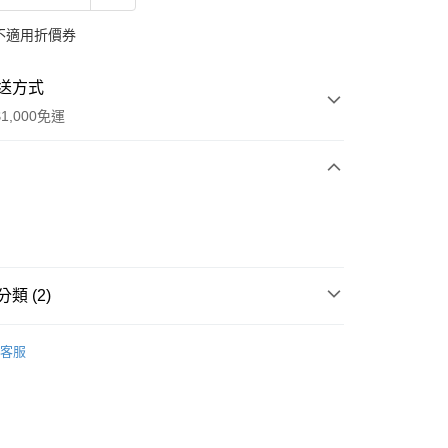
不適用折價券
送方式
1,000免運
次付款
期付款
0 利率 每期
NT$166
21家銀行
類 (2)
庫商業銀行
第一商業銀行
付款
業銀行
彰化商業銀行
肌醫生開架醫美
┃極潤保濕系列
業儲蓄銀行
台北富邦商業銀行
客服
區
華商業銀行
兆豐國際商業銀行
小企業銀行
台中商業銀行
台灣）商業銀行
華泰商業銀行
業銀行
遠東國際商業銀行