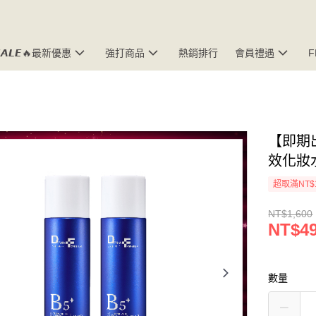
𝘼𝙇𝙀🔥最新優惠
強打商品
熱銷排行
會員禮遇
【即期
效化妝水1
超取滿NT$
NT$1,600
NT$4
數量