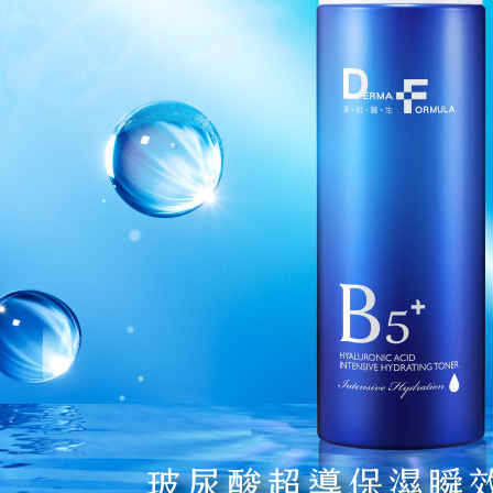
款買賣價
先享後付
付款後全
2.基於同
※ 交易是
每筆NT$9
資料（包
是否繳費成
用，由本
付客戶支
3.完整用
萊爾富取
【注意事
每筆NT$9
１．透過由
交易，需
付款後萊
求債權轉
每筆NT$9
２．關於
https://aft
7-11取貨
３．未成
「AFTE
每筆NT$9
任。
４．使用「
付款後7-1
即時審查
每筆NT$9
結果請求
５．嚴禁
形，恩沛
宅配
動。
每筆NT$9
貨到付款
每筆NT$9