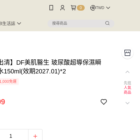
0
TWD
FB生活誌
出清】DF美肌醫生 玻尿酸超導保濕瞬
50ml(效期2027.01)*2
1,000免運
先逛
人氣
商品
99