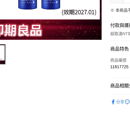
※ 本商品
付款與運
超取滿NT$
付款方式
商品特色
信用卡一
商品編號
11817725
信用卡分
3 期 
商品相關分
合作金
超商取貨
華南商
➤ DF美
LINE Pay
上海商
分享
➤ 惜福專
國泰世
Apple Pay
臺灣中
匯豐（
街口支付
聯邦商