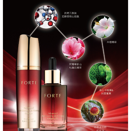
每筆NT$90，滿NT$1,000(含以上)免運費
「AFTEE先享後付」，若未經同意申辦者引起之損失，本公司不負相關責
任。
付款後7-11取貨
４．使用「AFTEE先享後付」時，將依據個別帳號之用戶狀況，依本公司即
時審查核予不同之上限額度；若仍有額度不足之情形，本公司將視審查結果
每筆NT$90，滿NT$1,000(含以上)免運費
請求用戶進行身份認證。
５．嚴禁一人註冊多個帳號或使用他人資訊註冊。若發現惡意使用之情形，
宅配
恩沛科技股份有限公司將有權停止該用戶之使用額度並採取法律行動。
每筆NT$90，滿NT$1,000(含以上)免運費
貨到付款
每筆NT$90，滿NT$1,000(含以上)免運費