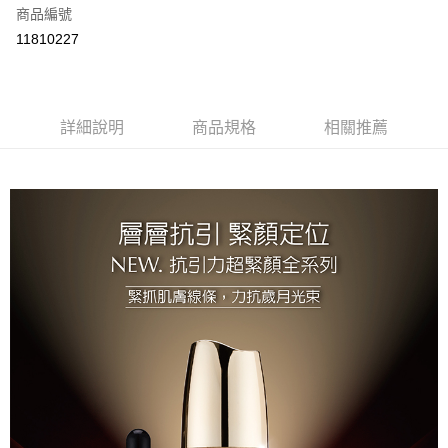
商品編號
信用卡分期付款
11810227
3 期 0 利率 每期
NT$933
21家銀行
合作金庫商業銀行
第一商業銀行
超商取貨付款
華南商業銀行
彰化商業銀行
詳細說明
商品規格
相關推薦
LINE Pay
上海商業儲蓄銀行
台北富邦商業銀行
國泰世華商業銀行
兆豐國際商業銀行
Apple Pay
臺灣中小企業銀行
台中商業銀行
匯豐（台灣）商業銀行
華泰商業銀行
街口支付
聯邦商業銀行
遠東國際商業銀行
元大商業銀行
永豐商業銀行
悠遊付
玉山商業銀行
星展（台灣）商業銀行
台新國際商業銀行
中國信託商業銀行
Google Pay
台灣樂天信用卡公司
大哥付你分期
相關說明
【大哥付你分期使用說明】
AFTEE先享後付
1.本服務由台灣大哥大提供，台灣大哥大用戶可立即使用無須另外申請。
2.付款方式選擇「大哥付你分期」，訂單成立後會自動跳轉到大哥付的交易
相關說明
流程，驗證手機門號後，選擇欲分期的期數、繳款截止日，確認付款後即完
【關於「AFTEE先享後付」】
成交易。
Hami Point
AFTEE先享後付是「在收到商品之後才付款」的支付方式。 讓您購物簡單