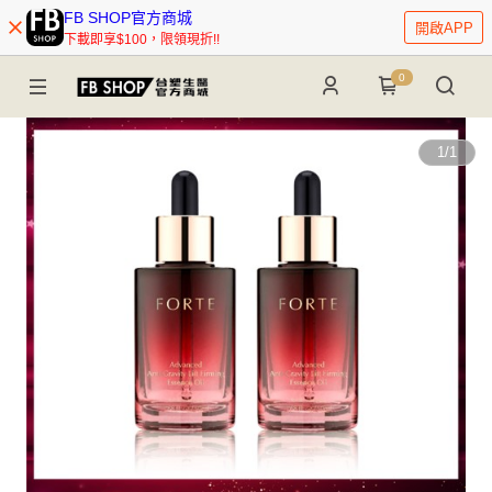
FB SHOP官方商城
開啟APP
下載即享$100，限領現折!!
0
1
/
1