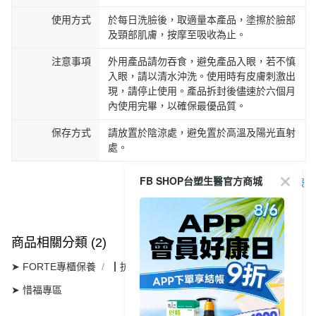
使用方式
於每日洗臉後，取適量本產品，塗擦於臉部
及頸部肌膚，按摩至吸收為止。
注意事項
外用產品請勿吞食，避免產品入眼，若不慎
入眼，請以清水沖洗。使用時有皮膚刺激出
現，請停止使用。產品拆封後儘速於六個月
內使用完畢，以確保最優品質。
保存方式
請放置於陰涼處，避免置於高溫及陽光直射
處。
FB SHOP台塑生醫官方商城
客服
商品相關分類 (2)
➤ FORTE專櫃保養
┃抗引力系列
➤ 惜福專區