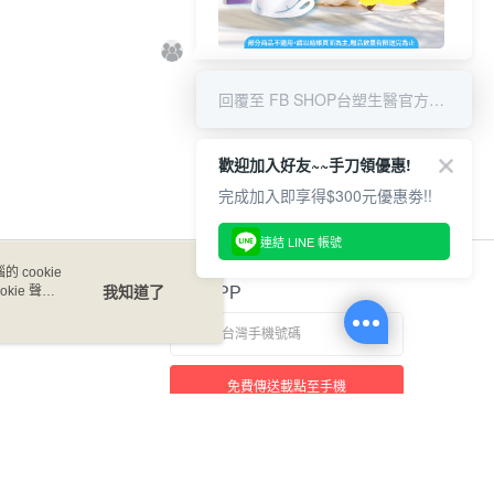
8/6 APP結帳享9折 & 滿千贈限量
好禮
回覆至 FB SHOP台塑生醫官方商城
歡迎加入好友~~手刀領優惠!
完成加入即享得$300元優惠劵!!
連結 LINE 帳號
 cookie
kie 聲明
我知道了
官方APP
免費傳送載點至手機
本站最佳瀏覽環境請使用 Google Chrome、Firefox 或 Edge 以上版本