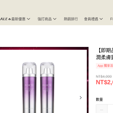
𝘼𝙇𝙀🔥最新優惠
強打商品
熱銷排行
會員禮遇
【即期品
潤柔膚露1
App 獨享
NT$4,000
NT$2,
數量