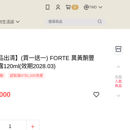
0
TWD
FB生活誌
出清】(買一送一) FORTE 異黃酮豐
20ml(效期2028.03)
活動
超取滿NT$1,000免運
先逛
人氣
商品
000