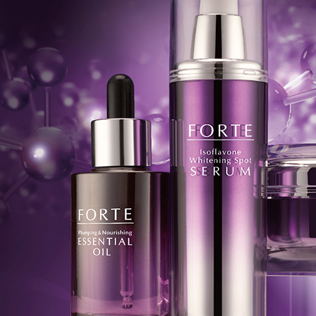
1.本服務
※ 請注意
每筆NT$9
用戶於交
絡購買商品
款買賣價
先享後付
付款後全
2.基於同
※ 交易是
每筆NT$9
資料（包
是否繳費成
用，由本
付客戶支
3.完整用
萊爾富取
【注意事
每筆NT$9
１．透過由
交易，需
付款後萊
求債權轉
每筆NT$9
２．關於
https://aft
7-11取貨
３．未成
「AFTE
每筆NT$9
任。
４．使用「
付款後7-1
即時審查
每筆NT$9
結果請求
５．嚴禁
形，恩沛
宅配
動。
每筆NT$9
貨到付款