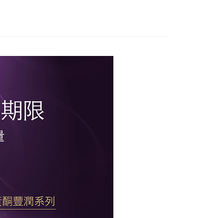
業銀行
遠東國際商業銀行
業銀行
永豐商業銀行
業銀行
星展（台灣）商業銀行
際商業銀行
中國信託商業銀行
y
天信用卡公司
分期
你分期使用說明】
享後付
由台灣大哥大提供，台灣大哥大用戶可立即使用無須另外申請。
式選擇「大哥付你分期」，訂單成立後會自動跳轉到大哥付的交易
證手機門號後，選擇欲分期的期數、繳款截止日，確認付款後即
FTEE先享後付」】
t
。
先享後付是「在收到商品之後才付款」的支付方式。 讓您購物簡單
准額度、可分期數及費用金額請依後續交易確認頁面所載為準。
心！
立30分鐘內，如未前往確認交易或遇審核未通過，訂單將自動取
：不需註冊會員、不需綁卡、不需儲值。
 Point」為中華電信所提供之點數服務，可於會員專區綁定中華電
「轉專審核」未通過狀況，表示未達大哥付你分期系統評分，恕
：只要手機號碼，簡訊認證，即可結帳。
，即可在購物車使用 Hami Point 折抵消費金額 (1點等於1
評估內容。
：先確認商品／服務後，再付款。
式說明】
項不併入電信帳單，「大哥付你分期」於每月結算日後寄送繳費提
EE先享後付」結帳流程】
方式選擇「AFTEE先享後付」後，將跳轉至「AFTEE先享後
訊連結打開帳單後，可選擇「超商條碼／台灣大直營門市／銀行轉
頁面，進行簡訊認證並確認金額後，即可完成結帳。
付／iPASS MONEY」等通路繳費。
成立數日內，您將收到繳費通知簡訊。
費通知簡訊後14天內，點擊此簡訊中的連結，可透過四大超商
付款
項】
網路銀行／等多元方式進行付款，方視為交易完成。