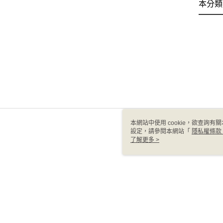
本分類
本網站中使用 cookie，欲查詢有關
設定，請參閱本網站「
隱私權條款
使用 cookie。
了解更多 >
TW-MWG1-61-239 Web2.0
© 2026 by 台塑生醫科技股份有限公司