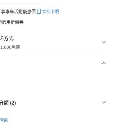
帳可享專屬活動優惠價
立即下載
不適用折價券
送方式
1,000免運
次付款
期付款
0 利率 每期
NT$666
21家銀行
類 (2)
庫商業銀行
第一商業銀行
付款
業銀行
彰化商業銀行
E專櫃保養
┃異黃酮豐潤系列
業儲蓄銀行
台北富邦商業銀行
客服
區
華商業銀行
兆豐國際商業銀行
小企業銀行
台中商業銀行
台灣）商業銀行
華泰商業銀行