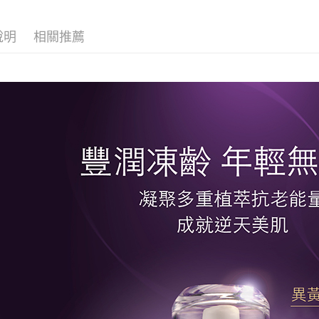
街口支付
聯邦商
元大商
悠遊付
說明
相關推薦
玉山商
台新國
Google Pa
台灣樂
大哥付你
相關說明
【大哥付
AFTEE先
1.本服務
2.付款方
相關說明
流程，驗
【關於「A
Hami Poin
完成交易
AFTEE
3.實際核
便利好安
相關說明
4.訂單成
１．簡單
「Hami
消。如遇
ATM付款
２．便利
信會員帳號後
無法說明
３．安心
元)。
【繳款方
貨到付款
1.分期款
【「AFT
醒簡訊。
１．於結帳
2.透過簡
付」結帳
運送方式
帳／街口支
２．訂單
３．收到繳
全家取貨
【注意事
／ATM／