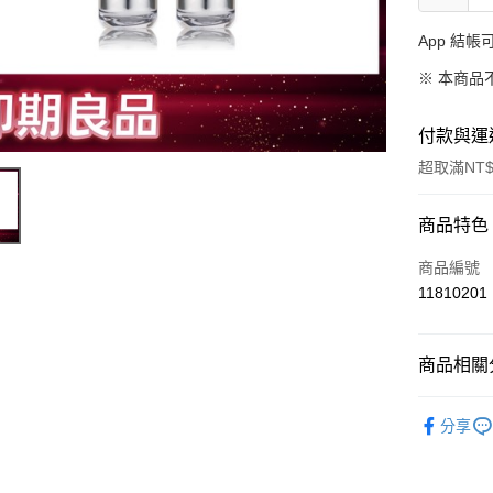
App 結
※ 本商品
付款與運
超取滿NT$
付款方式
商品特色
信用卡一
商品編號
11810201
信用卡分
3 期 
商品相關分
合作金
超商取貨
華南商
➤ FORT
LINE Pay
上海商
分享
➤ 惜福專
國泰世
Apple Pay
臺灣中
匯豐（