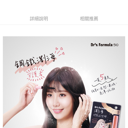
合作金庫商業銀行
第一商業銀行
超商取貨付款
華南商業銀行
彰化商業銀行
詳細說明
相關推薦
LINE Pay
上海商業儲蓄銀行
台北富邦商業銀行
國泰世華商業銀行
兆豐國際商業銀行
Apple Pay
臺灣中小企業銀行
台中商業銀行
匯豐（台灣）商業銀行
華泰商業銀行
街口支付
聯邦商業銀行
遠東國際商業銀行
元大商業銀行
永豐商業銀行
悠遊付
玉山商業銀行
星展（台灣）商業銀行
台新國際商業銀行
中國信託商業銀行
Google Pay
台灣樂天信用卡公司
大哥付你分期
相關說明
【大哥付你分期使用說明】
AFTEE先享後付
1.本服務由台灣大哥大提供，台灣大哥大用戶可立即使用無須另外申請。
2.付款方式選擇「大哥付你分期」，訂單成立後會自動跳轉到大哥付的交易
相關說明
流程，驗證手機門號後，選擇欲分期的期數、繳款截止日，確認付款後即完
【關於「AFTEE先享後付」】
成交易。
Hami Point
AFTEE先享後付是「在收到商品之後才付款」的支付方式。 讓您購物簡單
3.實際核准額度、可分期數及費用金額請依後續交易確認頁面所載為準。
便利好安心！
相關說明
4.訂單成立30分鐘內，如未前往確認交易或遇審核未通過，訂單將自動取
１．簡單：不需註冊會員、不需綁卡、不需儲值。
「Hami Point」為中華電信所提供之點數服務，可於會員專區綁定中華電信
消。如遇「轉專審核」未通過狀況，表示未達大哥付你分期系統評分，恕無
２．便利：只要手機號碼，簡訊認證，即可結帳。
ATM付款
會員帳號後，即可在購物車使用 Hami Point 折抵消費金額 (1點等於1元)。
法說明評估內容。