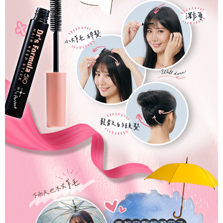
時審查核予不同之上限額度；若仍有額度不足之情形，本公司將視審查結果
每筆NT$90，滿NT$1,000(含以上)免運費
請求用戶進行身份認證。
５．嚴禁一人註冊多個帳號或使用他人資訊註冊。若發現惡意使用之情形，
宅配
恩沛科技股份有限公司將有權停止該用戶之使用額度並採取法律行動。
每筆NT$90，滿NT$1,000(含以上)免運費
貨到付款
每筆NT$90，滿NT$1,000(含以上)免運費