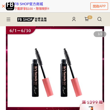
FB SHOP官方商城
開啟APP
下載即享$100，限領現折!!
0
1
/
3