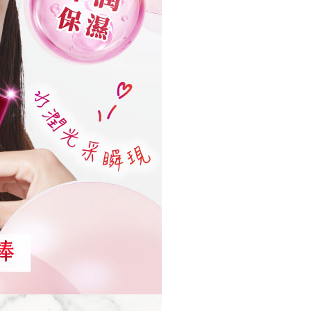
0，滿NT$1,000(含以上)免運費
含姓名、電話或地址）提供予台灣大哥大進項蒐集、處理及利
功／繳費後需取消欲退款等相關疑問，請聯繫「AFTEE先享後
公司與您本人進行分期帳單所需資料之確認、核對及更正。
援中心」
https://netprotections.freshdesk.com/support/home
戶服務條款，請詳閱以下連結：
https://oppay.tw/userRule
貨付款
項】
0，滿NT$1,000(含以上)免運費
恩沛科技股份有限公司提供之「AFTEE先享後付」服務完成之
依本服務之必要範圍內提供個人資料，並將交易相關給付款項請
爾富取貨
讓予恩沛科技股份有限公司。
0，滿NT$1,000(含以上)免運費
個人資料處理事宜，請瀏覽以下網址：
ee.tw/terms/#terms3
付款
年的使用者請事先徵得法定代理人或監護人之同意方可使用
E先享後付」，若未經同意申辦者引起之損失，本公司不負相關責
0，滿NT$1,000(含以上)免運費
AFTEE先享後付」時，將依據個別帳號之用戶狀況，依本公司
1取貨
核予不同之上限額度；若仍有額度不足之情形，本公司將視審查
0，滿NT$1,000(含以上)免運費
用戶進行身份認證。
一人註冊多個帳號或使用他人資訊註冊。若發現惡意使用之情
科技股份有限公司將有權停止該用戶之使用額度並採取法律行
0，滿NT$1,000(含以上)免運費
0，滿NT$1,000(含以上)免運費