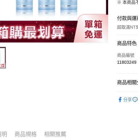
※ 本商品
付款與運
超取滿NT$
付款方式
商品特色
信用卡一
商品編號
11803249
信用卡分
3 期 
商品相關分
合作金
超商取貨
華南商
➤ FORT
LINE Pay
上海商
分享
國泰世
Apple Pay
臺灣中
匯豐（
街口支付
聯邦商
元大商
悠遊付
說明
商品規格
相關推薦
玉山商