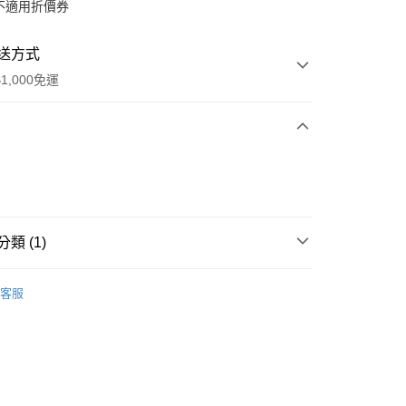
不適用折價券
送方式
1,000免運
次付款
期付款
0 利率 每期
NT$333
21家銀行
類 (1)
庫商業銀行
第一商業銀行
付款
業銀行
彰化商業銀行
E專櫃保養
┃精華棒系列
業儲蓄銀行
台北富邦商業銀行
客服
華商業銀行
兆豐國際商業銀行
小企業銀行
台中商業銀行
台灣）商業銀行
華泰商業銀行
業銀行
遠東國際商業銀行
業銀行
永豐商業銀行
業銀行
星展（台灣）商業銀行