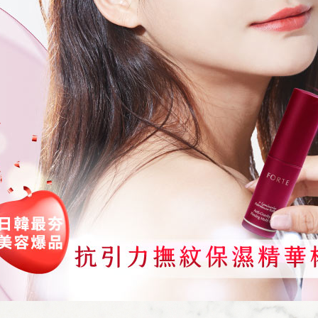
每筆NT$9
資料（包
是否繳費成
用，由本
付客戶支
3.完整用
萊爾富取
【注意事
每筆NT$9
１．透過由
交易，需
付款後萊
求債權轉
每筆NT$9
２．關於
https://aft
7-11取貨
３．未成
「AFTE
每筆NT$9
任。
４．使用「
付款後7-1
即時審查
每筆NT$9
結果請求
５．嚴禁
形，恩沛
宅配
動。
每筆NT$9
貨到付款
每筆NT$9