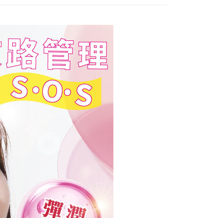
際商業銀行
中國信託商業銀行
y
天信用卡公司
分期
你分期使用說明】
享後付
由台灣大哥大提供，台灣大哥大用戶可立即使用無須另外申請。
式選擇「大哥付你分期」，訂單成立後會自動跳轉到大哥付的交易
證手機門號後，選擇欲分期的期數、繳款截止日，確認付款後即
FTEE先享後付」】
t
。
先享後付是「在收到商品之後才付款」的支付方式。 讓您購物簡單
准額度、可分期數及費用金額請依後續交易確認頁面所載為準。
心！
立30分鐘內，如未前往確認交易或遇審核未通過，訂單將自動取
：不需註冊會員、不需綁卡、不需儲值。
 Point」為中華電信所提供之點數服務，可於會員專區綁定中華電
「轉專審核」未通過狀況，表示未達大哥付你分期系統評分，恕
：只要手機號碼，簡訊認證，即可結帳。
，即可在購物車使用 Hami Point 折抵消費金額 (1點等於1
評估內容。
：先確認商品／服務後，再付款。
式說明】
項不併入電信帳單，「大哥付你分期」於每月結算日後寄送繳費提
EE先享後付」結帳流程】
方式選擇「AFTEE先享後付」後，將跳轉至「AFTEE先享後
訊連結打開帳單後，可選擇「超商條碼／台灣大直營門市／銀行轉
頁面，進行簡訊認證並確認金額後，即可完成結帳。
付／iPASS MONEY」等通路繳費。
成立數日內，您將收到繳費通知簡訊。
費通知簡訊後14天內，點擊此簡訊中的連結，可透過四大超商
付款
項】
網路銀行／等多元方式進行付款，方視為交易完成。
係由「台灣大哥大股份有限公司」（以下簡稱本公司）所提供，讓
：結帳手續完成當下不需立刻繳費，但若您需要取消訂單，請聯
0，滿NT$1,000(含以上)免運費
易時，得透過本服務購買商品或服務，並由商店將買賣／分期付
的店家。未經商家同意取消之訂單仍視為有效，需透過AFTEE
金債權讓與本公司後，依約使用本公司帳單繳交帳款。
繳納相關費用。
家取貨
意付款使用「大哥付你分期」之契約關係目的，商店將以您的個人
否成功請以「AFTEE先享後付 」之結帳頁面顯示為準，若有關於