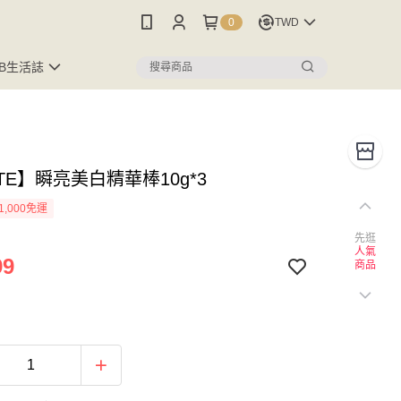
0
TWD
FB生活誌
TE】瞬亮美白精華棒10g*3
1,000免運
先逛
人氣
99
商品