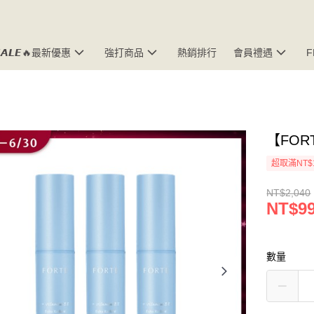
𝘼𝙇𝙀🔥最新優惠
強打商品
熱銷排行
會員禮遇
【FOR
超取滿NT$
NT$2,040
NT$9
數量