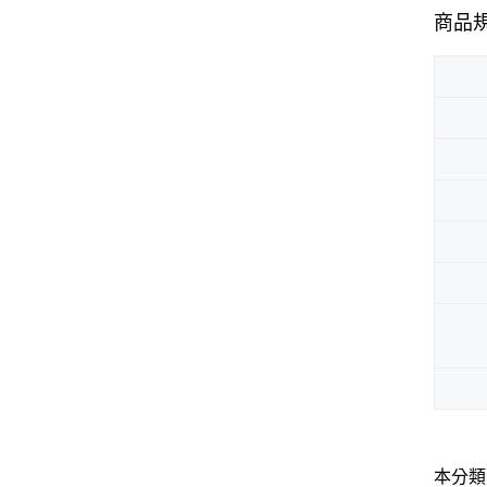
商品
本分類