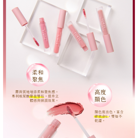
３．未成年的使用者請事先徵得法定代理人或監護人之同意方可使用
每筆NT$90，滿NT$1,000(含以上)免運費
「AFTEE先享後付」，若未經同意申辦者引起之損失，本公司不負相關責
任。
萊爾富未付精選單組
４．使用「AFTEE先享後付」時，將依據個別帳號之用戶狀況，依本公司即
時審查核予不同之上限額度；若仍有額度不足之情形，本公司將視審查結果
免運費
請求用戶進行身份認證。
５．嚴禁一人註冊多個帳號或使用他人資訊註冊。若發現惡意使用之情形，
付款後萊爾富取貨
恩沛科技股份有限公司將有權停止該用戶之使用額度並採取法律行動。
每筆NT$90，滿NT$1,000(含以上)免運費
萊爾富已付單組免運
免運費
7-11取貨付款
每筆NT$90，滿NT$1,000(含以上)免運費
7-11未付精選單組
免運費
付款後7-11取貨
每筆NT$90，滿NT$1,000(含以上)免運費
7-11已付單組免運