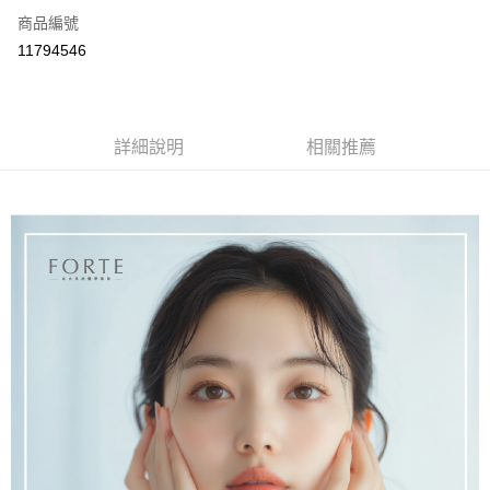
商品編號
信用卡分期付款
11794546
3 期 0 利率 每期
NT$163
21家銀行
合作金庫商業銀行
第一商業銀行
超商取貨付款
華南商業銀行
彰化商業銀行
詳細說明
相關推薦
LINE Pay
上海商業儲蓄銀行
台北富邦商業銀行
國泰世華商業銀行
兆豐國際商業銀行
Apple Pay
臺灣中小企業銀行
台中商業銀行
匯豐（台灣）商業銀行
華泰商業銀行
街口支付
聯邦商業銀行
遠東國際商業銀行
元大商業銀行
永豐商業銀行
悠遊付
玉山商業銀行
星展（台灣）商業銀行
台新國際商業銀行
中國信託商業銀行
Google Pay
台灣樂天信用卡公司
大哥付你分期
相關說明
【大哥付你分期使用說明】
AFTEE先享後付
1.本服務由台灣大哥大提供，台灣大哥大用戶可立即使用無須另外申請。
2.付款方式選擇「大哥付你分期」，訂單成立後會自動跳轉到大哥付的交易
相關說明
流程，驗證手機門號後，選擇欲分期的期數、繳款截止日，確認付款後即完
【關於「AFTEE先享後付」】
成交易。