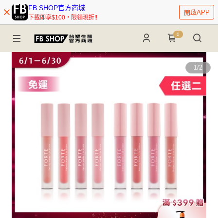
FB SHOP官方商城
開啟APP
下載即享$100，限領現折!!
0
1
/
2