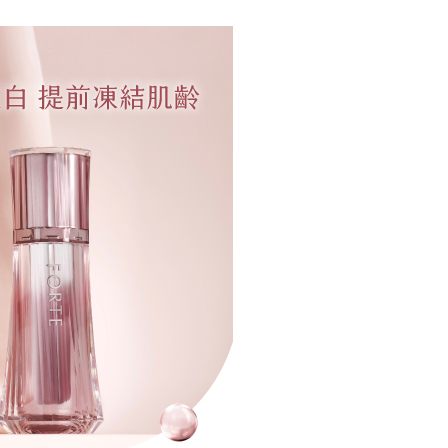
天信用卡公司
分期
你分期使用說明】
享後付
由台灣大哥大提供，台灣大哥大用戶可立即使用無須另外申請。
式選擇「大哥付你分期」，訂單成立後會自動跳轉到大哥付的交易
證手機門號後，選擇欲分期的期數、繳款截止日，確認付款後即
FTEE先享後付」】
t
。
先享後付是「在收到商品之後才付款」的支付方式。 讓您購物簡單
准額度、可分期數及費用金額請依後續交易確認頁面所載為準。
心！
立30分鐘內，如未前往確認交易或遇審核未通過，訂單將自動取
：不需註冊會員、不需綁卡、不需儲值。
 Point」為中華電信所提供之點數服務，可於會員專區綁定中華電
「轉專審核」未通過狀況，表示未達大哥付你分期系統評分，恕
：只要手機號碼，簡訊認證，即可結帳。
，即可在購物車使用 Hami Point 折抵消費金額 (1點等於1
評估內容。
：先確認商品／服務後，再付款。
式說明】
項不併入電信帳單，「大哥付你分期」於每月結算日後寄送繳費提
EE先享後付」結帳流程】
方式選擇「AFTEE先享後付」後，將跳轉至「AFTEE先享後
訊連結打開帳單後，可選擇「超商條碼／台灣大直營門市／銀行轉
頁面，進行簡訊認證並確認金額後，即可完成結帳。
付／iPASS MONEY」等通路繳費。
成立數日內，您將收到繳費通知簡訊。
費通知簡訊後14天內，點擊此簡訊中的連結，可透過四大超商
付款
項】
網路銀行／等多元方式進行付款，方視為交易完成。
係由「台灣大哥大股份有限公司」（以下簡稱本公司）所提供，讓
：結帳手續完成當下不需立刻繳費，但若您需要取消訂單，請聯
0，滿NT$1,000(含以上)免運費
易時，得透過本服務購買商品或服務，並由商店將買賣／分期付
的店家。未經商家同意取消之訂單仍視為有效，需透過AFTEE
金債權讓與本公司後，依約使用本公司帳單繳交帳款。
繳納相關費用。
家取貨
意付款使用「大哥付你分期」之契約關係目的，商店將以您的個人
否成功請以「AFTEE先享後付 」之結帳頁面顯示為準，若有關於
0，滿NT$1,000(含以上)免運費
含姓名、電話或地址）提供予台灣大哥大進項蒐集、處理及利
功／繳費後需取消欲退款等相關疑問，請聯繫「AFTEE先享後