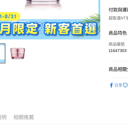
付款與運
超取滿NT$
付款方式
商品特色
信用卡一
商品編號
11647303
信用卡分
3 期 
商品相關分
合作金
超商取貨
華南商
➤ FORT
LINE Pay
上海商
分享
➤ 新客必
國泰世
Apple Pay
臺灣中
匯豐（
街口支付
聯邦商
元大商
悠遊付
說明
相關推薦
玉山商
台新國
Google Pa