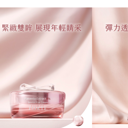
台灣樂
大哥付你
相關說明
【大哥付
AFTEE先
1.本服務
2.付款方
相關說明
流程，驗
【關於「A
Hami Poin
完成交易
AFTEE
3.實際核
便利好安
相關說明
4.訂單成
１．簡單
「Hami
消。如遇
ATM付款
２．便利
信會員帳號後
無法說明
３．安心
元)。
【繳款方
貨到付款
1.分期款
【「AFT
醒簡訊。
１．於結帳
2.透過簡
付」結帳
運送方式
帳／街口支
２．訂單
３．收到繳
全家取貨
【注意事
／ATM／
1.本服務
※ 請注意
每筆NT$9
用戶於交
絡購買商品
款買賣價
先享後付
付款後全
2.基於同
※ 交易是
每筆NT$9
資料（包
是否繳費成