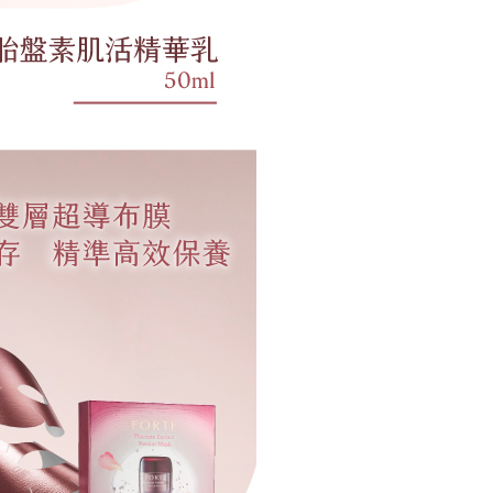
公司與您本人進行分期帳單所需資料之確認、核對及更正。
援中心」
https://netprotections.freshdesk.com/support/home
戶服務條款，請詳閱以下連結：
https://oppay.tw/userRule
貨付款
項】
0，滿NT$1,000(含以上)免運費
恩沛科技股份有限公司提供之「AFTEE先享後付」服務完成之
依本服務之必要範圍內提供個人資料，並將交易相關給付款項請
爾富取貨
讓予恩沛科技股份有限公司。
0，滿NT$1,000(含以上)免運費
個人資料處理事宜，請瀏覽以下網址：
ee.tw/terms/#terms3
付款
年的使用者請事先徵得法定代理人或監護人之同意方可使用
E先享後付」，若未經同意申辦者引起之損失，本公司不負相關責
0，滿NT$1,000(含以上)免運費
AFTEE先享後付」時，將依據個別帳號之用戶狀況，依本公司
1取貨
核予不同之上限額度；若仍有額度不足之情形，本公司將視審查
0，滿NT$1,000(含以上)免運費
用戶進行身份認證。
一人註冊多個帳號或使用他人資訊註冊。若發現惡意使用之情
科技股份有限公司將有權停止該用戶之使用額度並採取法律行
0，滿NT$1,000(含以上)免運費
0，滿NT$1,000(含以上)免運費