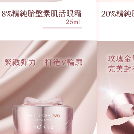
用，由本
付客戶支
3.完整用
萊爾富取
【注意事
每筆NT$9
１．透過由
交易，需
付款後萊
求債權轉
每筆NT$9
２．關於
https://aft
7-11取貨
３．未成
「AFTE
每筆NT$9
任。
４．使用「
付款後7-1
即時審查
每筆NT$9
結果請求
５．嚴禁
形，恩沛
宅配
動。
每筆NT$9
貨到付款
每筆NT$9