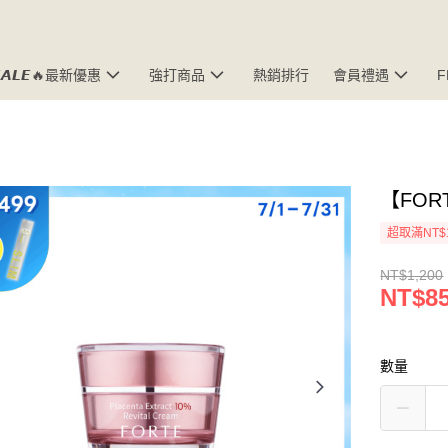
𝘼𝙇𝙀🔥最新優惠
強打商品
熱銷排行
會員禮遇
【FOR
超取滿NT$
NT$1,200
NT$8
數量