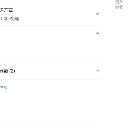
清除
紀錄
送方式
1,000免運
次付款
期付款
0 利率 每期
NT$286
21家銀行
類 (2)
庫商業銀行
第一商業銀行
付款
業銀行
彰化商業銀行
E專櫃保養
┃胎盤肌活系列
業儲蓄銀行
台北富邦商業銀行
客服
買⚡
華商業銀行
兆豐國際商業銀行
小企業銀行
台中商業銀行
台灣）商業銀行
華泰商業銀行
業銀行
遠東國際商業銀行
業銀行
永豐商業銀行
業銀行
星展（台灣）商業銀行
際商業銀行
中國信託商業銀行
y