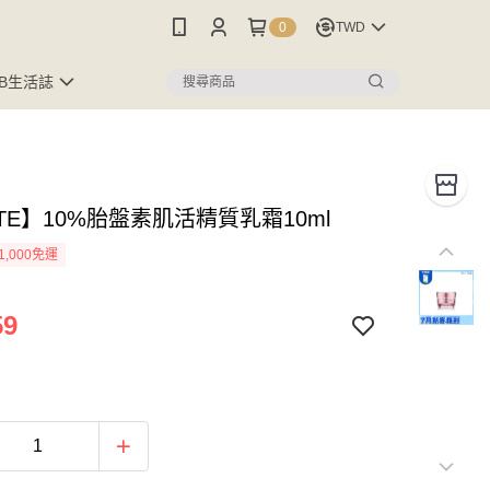
0
TWD
FB生活誌
TE】10%胎盤素肌活精質乳霜10ml
1,000免運
59